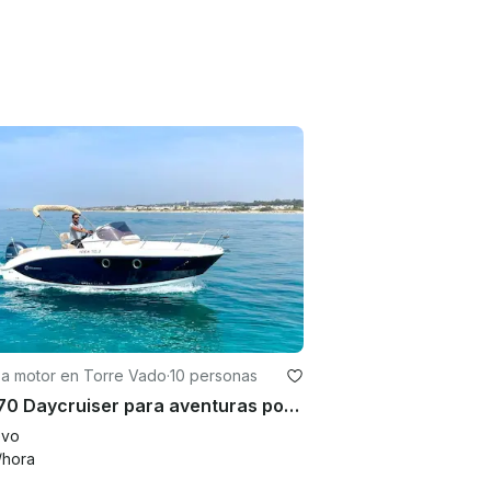
 a motor en Torre Vado
·
10 personas
Idea 70 Daycruiser para aventuras por Italia
evo
/hora