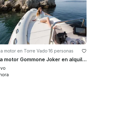
 a motor en Torre Vado
·
16 personas
Bote a motor Gommone Joker en alquiler para ver lo mejor de Italia
evo
hora