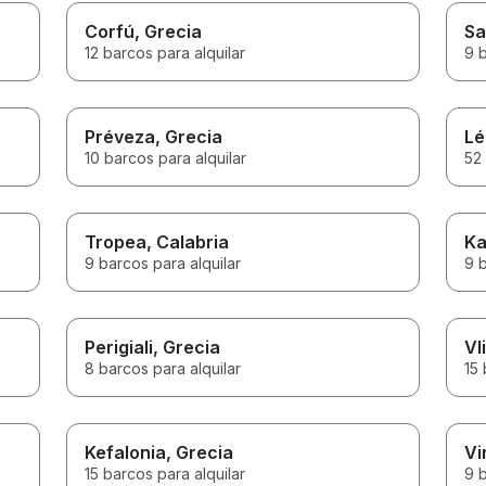
Corfú
, Grecia
Sa
12 barcos para alquilar
9 b
Préveza
, Grecia
Lé
10 barcos para alquilar
52 
Tropea
, Calabria
Ka
9 barcos para alquilar
9 b
Perigiali
, Grecia
Vl
8 barcos para alquilar
15 
r
Kefalonia
, Grecia
Vi
15 barcos para alquilar
9 b