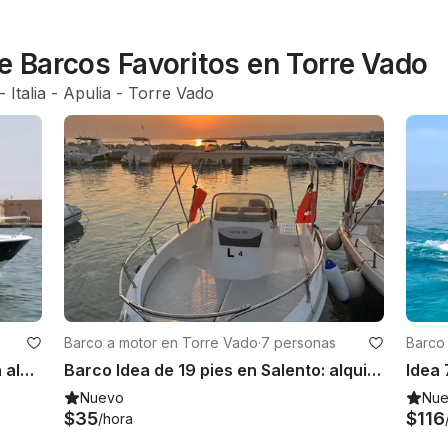
e Barcos Favoritos en Torre Vado
- 
Italia
 - 
Apulia
 - 
Torre Vado
Barco a motor en Torre Vado
·
7 personas
Barco
Lancha motora Ideamarine 58 para alquilar en Italia
Barco Idea de 19 pies en Salento: alquile con o sin licencia
Nuevo
Nu
$35
$116
/hora