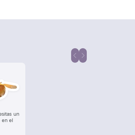
esitas un
 en el