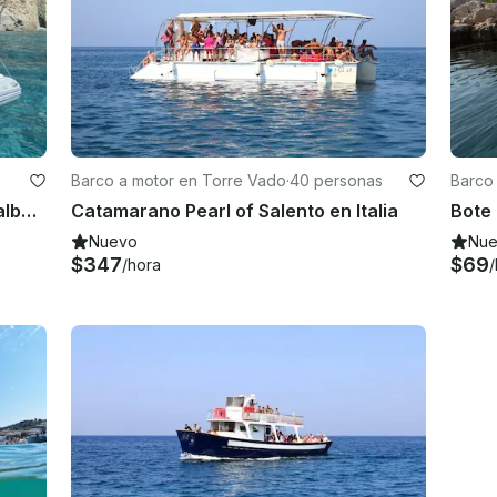
Barco a motor en Torre Vado
·
40 personas
Barco
Alquiler de barcos sin licencia — Italboats Predator 540 en Torre Vado, Salento
Catamarano Pearl of Salento en Italia
Nuevo
Nu
$347
$69
/hora
/