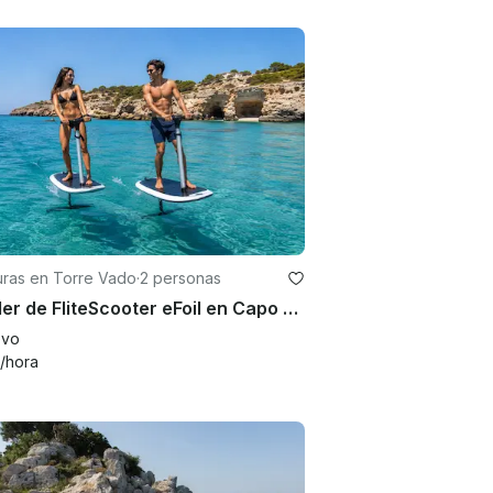
uras en Torre Vado
·
2 personas
Alquiler de FliteScooter eFoil en Capo di Leuca: vuelo silencioso sobre las aguas del Salento
evo
/hora