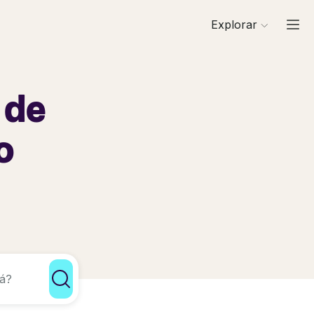
Explorar
 de
o