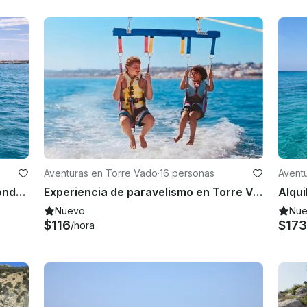
Aventuras en Torre Vado
·
16 personas
Avent
Lancha motora Marea de 90 CV: donde el mar se encuentra con el amor | Explore Capo di Leuca
Experiencia de paravelismo en Torre Vado: vuela sobre las aguas cristalinas de Salento
Nuevo
Nu
$116
$173
/hora