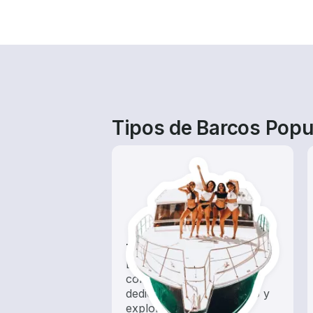
Tipos de Barcos Popu
Tours
Explora las aguas locales
con un alquiler de barco
dedicado a hacer turismo y
exploración.