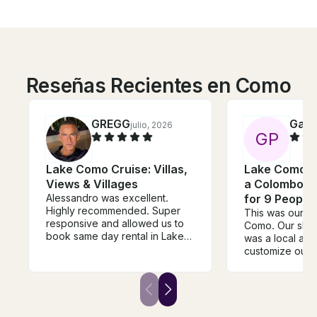
Reseñas Recientes en Como
GREGG
Gabr
julio, 2026
G
P
Lake Como Cruise: Villas,
Lake Como: 
Views & Villages
a Colombo 31
Alessandro was excellent.
for 9 People
Highly recommended. Super
This was our fir
responsive and allowed us to
Como. Our skip
book same day rental in Lake
was a local and
Como. My family had an
customize our i
amazing day on the Lake and
spot. He took us
shopping in Bellagio. Will use
villas along the
ago when we come back.
stopped as fre
wanted to hop i
was very profes