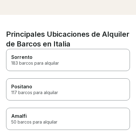
responsible and
talk to. We go
our marina right
Needless to say
back and will 
with Veryta and
Principales Ubicaciones de Alquiler
Richardo!
de Barcos en Italia
Sorrento
183 barcos para alquilar
Positano
117 barcos para alquilar
Amalfi
50 barcos para alquilar