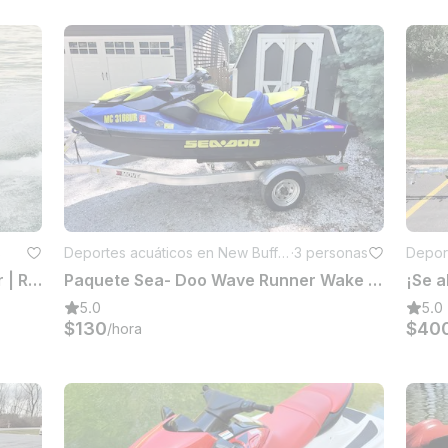
s
Deportes acuáticos en New Buffal
·
3 personas
Deport
o
Sea Doo Spark 3Up 2018 en alquiler | Raccoon Lake
Paquete Sea- Doo Wave Runner Wake 170 con Bluetooth Speaks & Water Tow
5.0
5.0
$130
$40
/hora