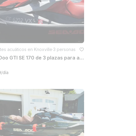
es acuáticos en Knoxville
·
3 personas
Sea-Doo GTI SE 170 de 3 plazas para alquilar en Lake Norris
0
/día