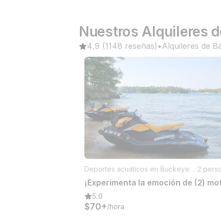
Nuestros Alquileres d
4.9
(1148 reseñas)
•
Alquileres de B
Deportes acuáticos en Buckeye L
·
2 pers
ake
5.0
$70+
/hora