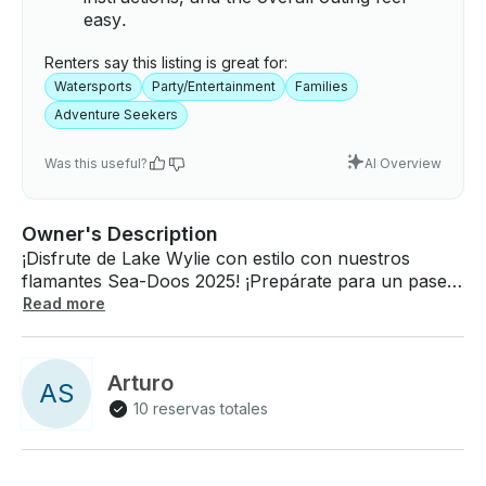
easy.
Renters say this listing is great for:
Watersports
Party/Entertainment
Families
Adventure Seekers
Was this useful?
AI Overview
Owner's Description
¡Disfrute de Lake Wylie con estilo con nuestros
flamantes Sea-Doos 2025! ¡Prepárate para un paseo
inolvidable en una de las embarcaciones más nuevas
Read more
y emocionantes del lago Wylie! Nuestras motos
acuáticas Sea-Doo 2025 están repletas de funciones
para mejorar tu aventura, como un sistema de audio
Arturo
A
S
Bluetooth integrado, un amplio espacio de
10 reservas totales
almacenamiento y un Una conducción suave y
potente, perfecta para los amantes de las emociones
fuertes y para aquellos que solo quieren navegar y