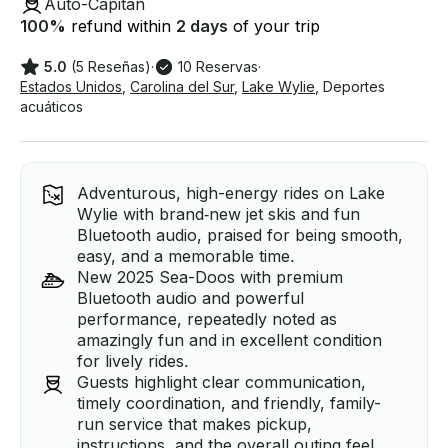
Auto-Capitán
100
%
refund within
2 days
of your trip
5.0
(5 Reseñas)
·
10 Reservas
·
Estados Unidos
,
Carolina del Sur
,
Lake Wylie
,
Deportes
acuáticos
Adventurous, high-energy rides on Lake
Wylie with brand‑new jet skis and fun
Bluetooth audio, praised for being smooth,
easy, and a memorable time.
New 2025 Sea-Doos with premium
Bluetooth audio and powerful
performance, repeatedly noted as
amazingly fun and in excellent condition
for lively rides.
Guests highlight clear communication,
timely coordination, and friendly, family-
run service that makes pickup,
instructions, and the overall outing feel