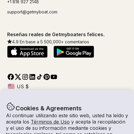
+1 818 927 2148
support@getmyboat.com
Reseñas reales de Getmyboaters felices.
4.9
En base a 5
500,000
+ comentarios
Cookies & Agreements
© Getmyboat 2026
Términos
Privacidad
Al continuar utilizando este sitio web, usted ha leído y
acepta los
Términos de Uso
y acepta la recopilación
y el uso de su información mediante cookies y