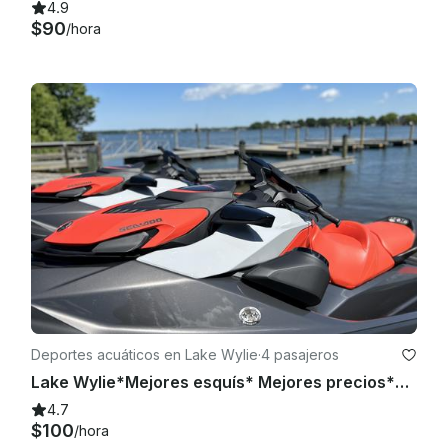
caballo y siga todas las leyes de navegación locales.

4.9
 - Evite las áreas poco profundas, los muelles y los 
$90
/hora
nadadores.

- Trata la moto acuática como si fuera tuya: el arrendatario es 
responsable de cualquier daño.

 Ubicación: Todos los alquileres salen desde un sitio 
designado en Lake Wylie (NC/SC); se proporcionarán 
instrucciones detalladas al realizar la reserva.

 ¡Diviértete, cuídate y disfruta del viaje! 

No dudes en comunicarte con nosotros si tienes alguna 
pregunta antes de reservar.
Deportes acuáticos en Lake Wylie
·
4 pasajeros
Lake Wylie*Mejores esquís* Mejores precios*Mejor experiencia
4.7
$100
/hora