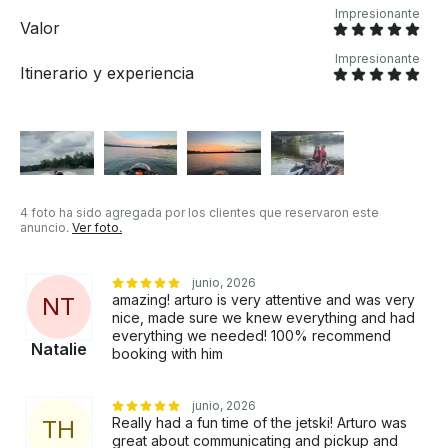
Impresionante
Valor
Impresionante
Itinerario y experiencia
4 foto ha sido agregada por los clientes que reservaron este
anuncio.
Ver foto.
junio, 2026
amazing! arturo is very attentive and was very
N
T
nice, made sure we knew everything and had
everything we needed! 100% recommend
Natalie
booking with him
junio, 2026
Really had a fun time of the jetski! Arturo was
T
H
great about communicating and pickup and