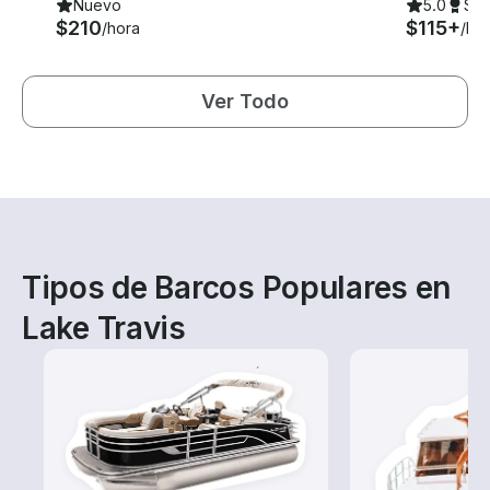
Nuevo
5.0
Su
$210
$115+
/hora
/ho
Ver Todo
Tipos de Barcos Populares en
Lake Travis