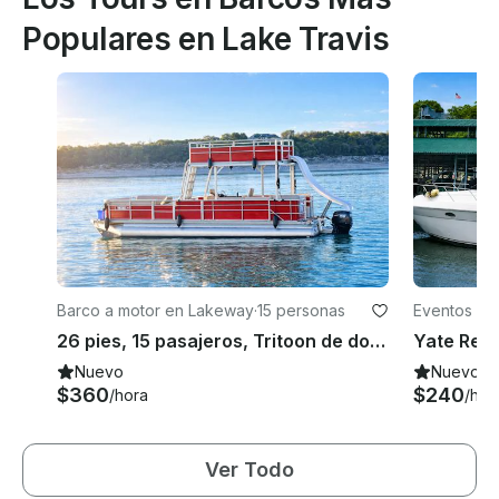
Populares en Lake Travis
Barco a motor en Lakeway
·
15 personas
Eventos en
26 pies, 15 pasajeros, Tritoon de dos pisos con tobogán
Nuevo
Nuevo
$360
$240
/hora
/hor
Ver Todo