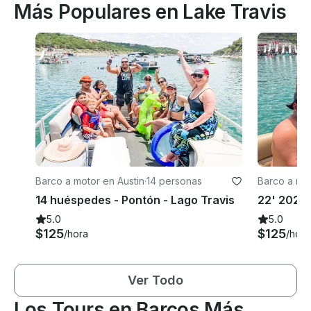
Más Populares en Lake Travis
Barco a motor en Austin
·
14 personas
Barco a mot
14 huéspedes - Pontón - Lago Travis
22' 20219
5.0
5.0
$125
$125
/hora
/hora
Ver Todo
Los Tours en Barcos Más