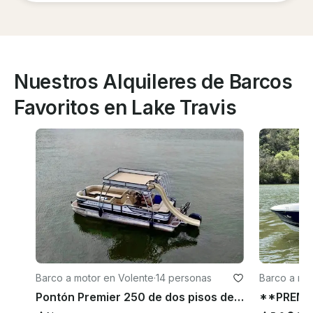
Nuestros Alquileres de Barcos
Favoritos en Lake Travis
Barco a motor en Volente
·
14 personas
Barco a mot
Pontón Premier 250 de dos pisos de 25 pies con tobogán, lago Travis, capitán incluido