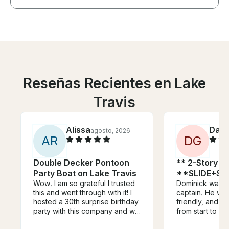
Reseñas Recientes en Lake
Travis
Alissa
Davi
agosto, 2026
A
R
D
G
Double Decker Pontoon
** 2-Story P
Party Boat on Lake Travis
**SLIDE+S
Wow. I am so grateful I trusted
Dominick was a 
this and went through with it! I
captain. He was
hosted a 30th surprise birthday
friendly, and g
party with this company and we
from start to fi
had Captain Ben. He was so
knows Lake Tra