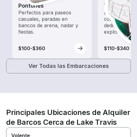
Pontones
Tours
Perfectos para paseos
Explora las a
casuales, paradas en
con un alquil
bancos de arena, nadar y
dedicado a ha
fiestas.
exploración.
$100-$360
$110-$340
Ver Todas las Embarcaciones
Principales Ubicaciones de Alquiler
de Barcos Cerca de Lake Travis
Volente