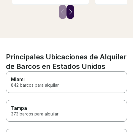
kind and accommodating. The
out. He made s
slide and the lily pad were
was comfortabl
amazing features on the boat -
good time. Hi
wow!!! We had a blast. 10/10
booking with hi
recommend.
Principales Ubicaciones de Alquiler
de Barcos en Estados Unidos
Miami
842 barcos para alquilar
Tampa
373 barcos para alquilar