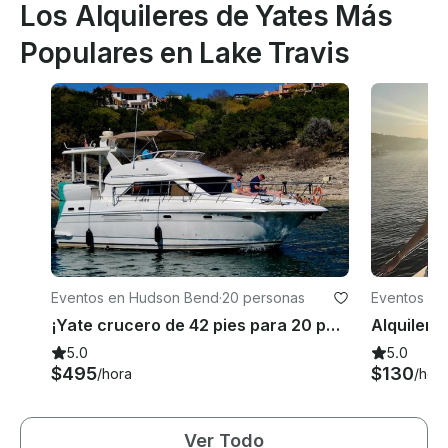
Los Alquileres de Yates Más
Populares en Lake Travis
Eventos en Hudson Bend
·
20 personas
Eventos en
¡Yate crucero de 42 pies para 20 pasajeros! Incluye estéreo a todo volumen, baño
Alquiler 
5.0
5.0
$495
$130
/hora
/hor
Ver Todo