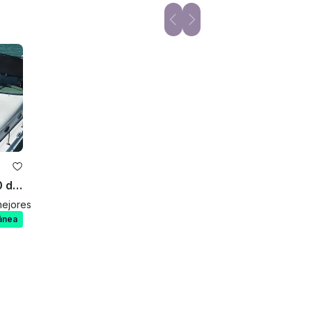
Mundomo de 55 pies: ¡200 dólares de descuento, fotos de drones gratis!
mejores de 2026
ánea