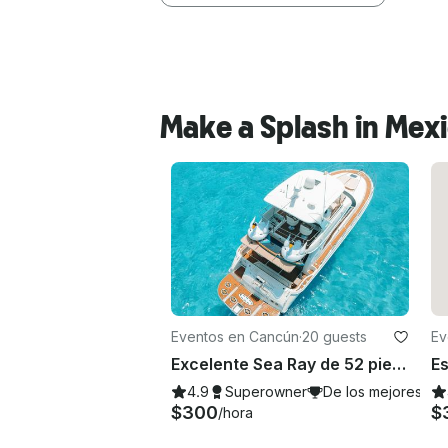
Make a Splash in Mex
Eventos en Cancún
·
20 guests
Ev
Excelente Sea Ray de 52 pies, hasta 20 invitados incluidos, ¡con inflables y remo!
4.9
Superowner
De los mejores de
$300
/hora