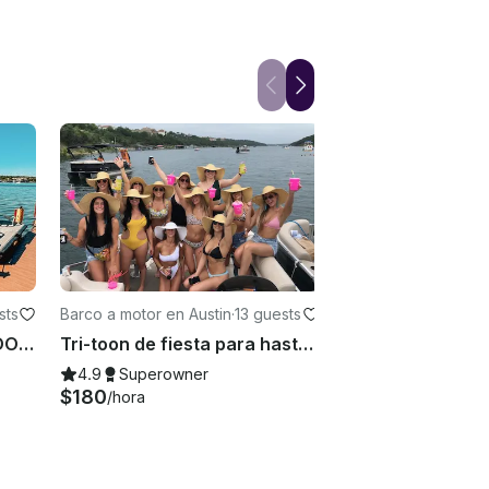
sts
Barco a motor en Austin
·
13 guests
Pontón de dos pisos con DOS toboganes de agua (solo en el lago Austin)
Tri-toon de fiesta para hasta 12 personas en el lago Travis
4.9
Superowner
$180
/hora