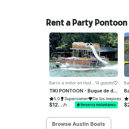
Rent a Party Pontoon 
Barco a motor en Huds
·
14 guests
Ba
on Bend
n
TIKI PONTOON - Buque de dos pisos con tobogán en el lago Travis
5.0
Superowner
De los mejores de
$125+
$
/hora
Reserva instantánea
Browse Austin Boats