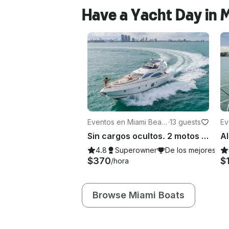
Have a Yacht Day in 
Eventos en Miami Beac
·
13 guests
Ev
h
Sin cargos ocultos. 2 motos acuáticas: lujosas Azimut estadounidenses de 70 pies en Miami
4.8
Superowner
De los mejores de
$370
$
/hora
Browse Miami Boats