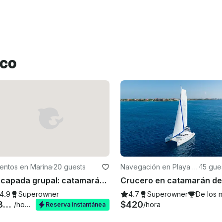
ico
entos en Marina
·
20 guests
Navegación en Playa d
·
15 gue
el Carmen
Escapada grupal: catamarán privado en Cabo con juguetes acuáticos para 20 personas
 2026
4.9
Superowner
4.7
Superowner
De los 
$384
$420
/hora
/hora
Reserva instantánea