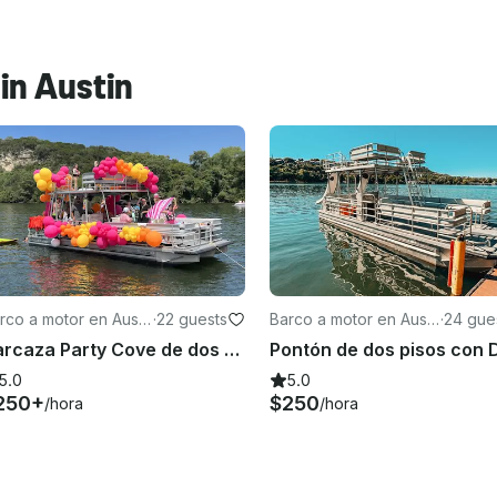
in Austin
rco a motor en Austi
·
22 guests
Barco a motor en Austi
·
24 gue
n
Barcaza Party Cove de dos pisos con tobogán para hasta 22 personas - Lake Austin
 2026
5.0
5.0
250+
$250
/hora
/hora