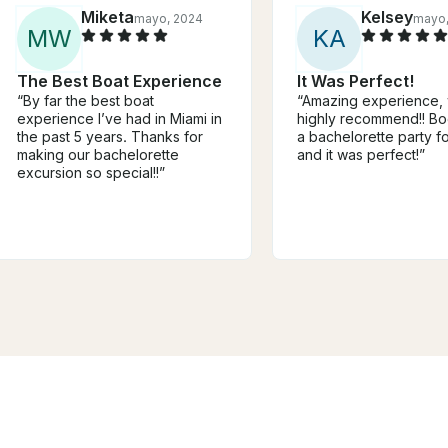
Miketa
Kelsey
mayo, 2024
mayo,
M
W
K
A
The Best Boat Experience
It Was Perfect!
“By far the best boat
“Amazing experience,
experience I’ve had in Miami in
highly recommend!! Bo
the past 5 years. Thanks for
a bachelorette party for
making our bachelorette
and it was perfect!”
excursion so special!!”