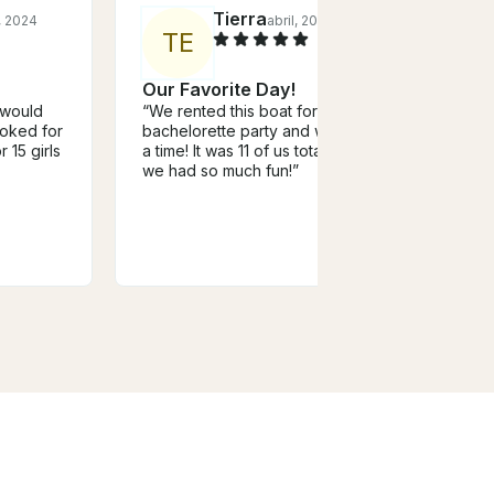
Tierra
 2024
abril, 2024
T
E
K
Our Favorite Day!
We H
 would
“We rented this boat for my
Day
oked for
bachelorette party and we had
“Edwi
 15 girls
a time! It was 11 of us total and
amazi
we had so much fun!”
lake 
and E
trustw
knew 
and w