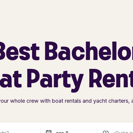
Best
Bachelo
at
Party
Ren
your whole crew with boat rentals and yacht charters, a