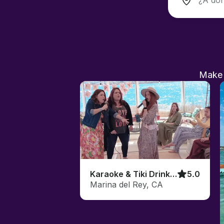
Make a
Karaoke & Tiki Drinks on a Yacht 🎤
5.0
Marina del Rey, CA