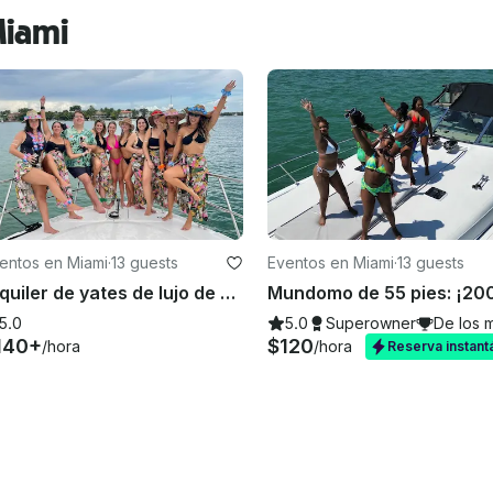
Miami
entos en Miami
·
13 guests
Eventos en Miami
·
13 guests
Alquiler de yates de lujo de 50 pulgadas en Miami, bancos de arena, puesta de sol y fiestas de lunes a jueves. Una hora gratis.
 2026
5.0
5.0
Superowner
De los 
140+
$120
/hora
/hora
Reserva instant