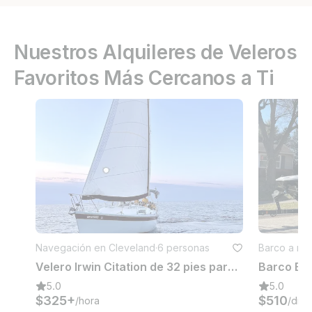
Nuestros Alquileres de Veleros
Favoritos Más Cercanos a Ti
Navegación en Cleveland
·
6 personas
Barco a mot
Velero Irwin Citation de 32 pies para una hermosa navegación en el lago Erie (área de Cleveland)
5.0
5.0
$325+
$510
/hora
/día