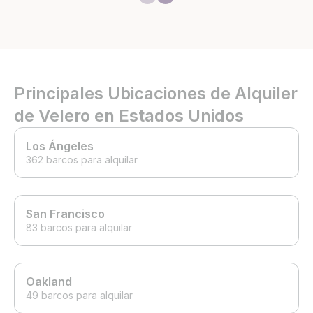
Annapolis, and we got to
time but better
engage right into the races,
dry.
feel the speed of the boats,
see the tight turns, and it’s an
experience my sons will not
forget. Can’t recommend highly
enough.
Principales Ubicaciones de Alquiler
de Velero en Estados Unidos
Los Ángeles
362 barcos para alquilar
San Francisco
83 barcos para alquilar
Oakland
49 barcos para alquilar