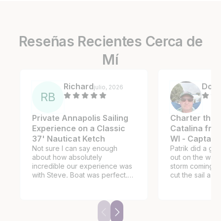
Reseñas Recientes Cerca de
Mí
Richard
Dou
julio, 2026
R
B
Private Annapolis Sailing
Charter this 
Experience on a Classic
Catalina fro
37' Nauticat Ketch
WI - Captain
Not sure I can say enough
Patrik did a gre
about how absolutely
out on the wate
incredible our experience was
storm coming i
with Steve. Boat was perfect.
cut the sail a lit
Communication was perfect.
winds did not d
But the experience was
tour of the harb
incredible! He took my wife,
skyline. Patrik 
two sons and I out to the
helm and exper
Wednesday night races in
the lake. Wish