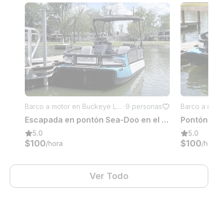
Barco a motor en Buckeye Lak
·
9 personas
Barco a mo
e
e
Escapada en pontón Sea-Doo en el lago Buckeye | Capacidad para 9 personas
5.0
5.0
$100
$100
/hora
/hor
Ver Todo