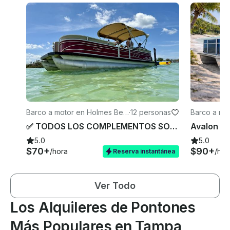
Barco a motor en Holmes Bea
·
12 personas
Barco a mo
ch
✅ TODOS LOS COMPLEMENTOS SON GRATUITOS • PRECIO BASE (Sun Tracker 24 pulgadas/115 HP) • Calificación de 5 estrellas
5.0
5.0
$70+
$90+
/hora
/hor
Reserva instantánea
Ver Todo
Los Alquileres de Pontones
Más Populares en Tampa