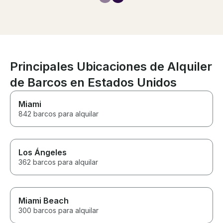
comfortable. T
the absolute be
dolphins, took u
secluded spot 
cruise perfectl
tailored the enti
exactly what w
Principales Ubicaciones de Alquiler
never making u
de Barcos en Estados Unidos
Best boat excur
Miami
842 barcos para alquilar
Los Ángeles
362 barcos para alquilar
Miami Beach
300 barcos para alquilar