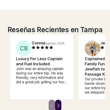
Reseñas Recientes en Tampa
Connie
Jess
agosto, 2026
C
B
Luxury For Less Captain
Captained, 
and Fuel Included
Family Fun S
John was an amazing captain
Jewfish to A
during our entire trip. He was
Passage Key
friendly, very informative and
Our private bo
did a great job grilling our food.
hands-down the 
He even was able to spot a
our entire trip
manatee! We were so excited.
we stepped on 
We would totally use him again
Ray made us fee
and tell our friends to use him.
welcome, safe,
He was reasonably priced and
pampered.The b
had a great boat!
immaculate, sp