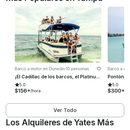
Barco a motor en Dunedin
·
10 personas
Barco a mo
¡El Cadillac de los barcos, el Platinum Funship de 27 pies con tobogán!
5.0
5.0
$156+
$300+
/hora
/d
Ver Todo
Los Alquileres de Yates Más