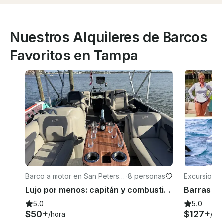
Nuestros Alquileres de Barcos
Favoritos en Tampa
Barco a motor en San Petersb
·
8 personas
Excursione
urgo
Lujo por menos: capitán y combustible incluidos
5.0
5.0
$50+
$127+
/hora
/ho