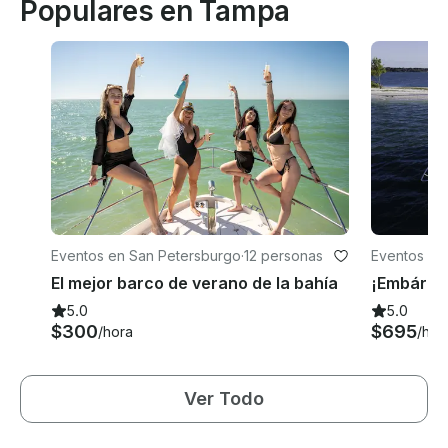
Populares en Tampa
Eventos en San Petersburgo
·
12 personas
Eventos en
El mejor barco de verano de la bahía
5.0
5.0
$300
$695
/hora
/hor
Ver Todo