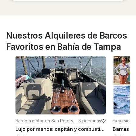
Nuestros Alquileres de Barcos
Favoritos en Bahía de Tampa
Barco a motor en San Petersb
·
8 personas
Excursione
urgo
Lujo por menos: capitán y combustible incluidos