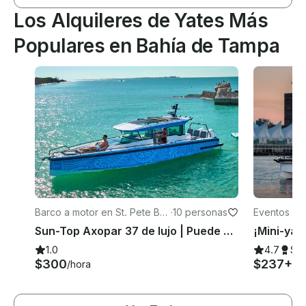
Los Alquileres de Yates Más
Populares en Bahía de Tampa
Barco a motor en St. Pete Be
·
10 personas
Eventos en
ach
Sun-Top Axopar 37 de lujo | Puede adaptarse a grupos grandes | Island Hopper
1.0
4.7
Su
$300
$237+
/hora
/h