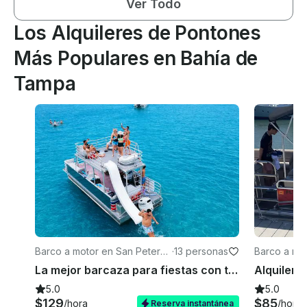
Ver Todo
Los Alquileres de Pontones
Más Populares en Bahía de
Tampa
Barco a motor en San Petersb
·
13 personas
Barco a mot
urgo
La mejor barcaza para fiestas con tobogán acuático 🛝, música 🎶, juegos 🎉
5.0
5.0
$129
$85
/hora
/hora
Reserva instantánea