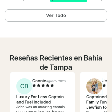
Ver Todo
Reseñas Recientes en Bahía
de Tampa
Connie
Jess
agosto, 2026
C
B
Luxury For Less Captain
Captained, 
and Fuel Included
Family Fun S
John was an amazing captain
Jewfish to A
during our entire trip. He was