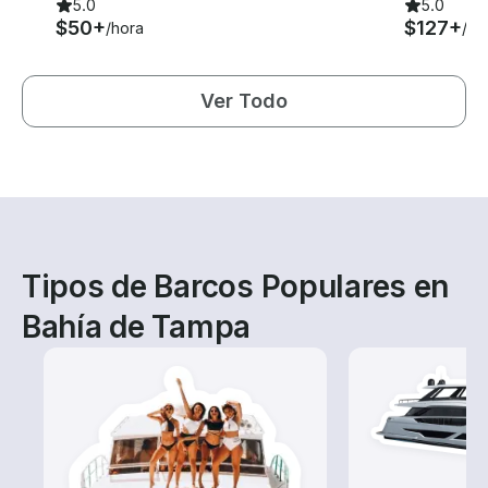
5.0
5.0
$50+
$127+
/hora
/ho
Ver Todo
Tipos de Barcos Populares en
Bahía de Tampa