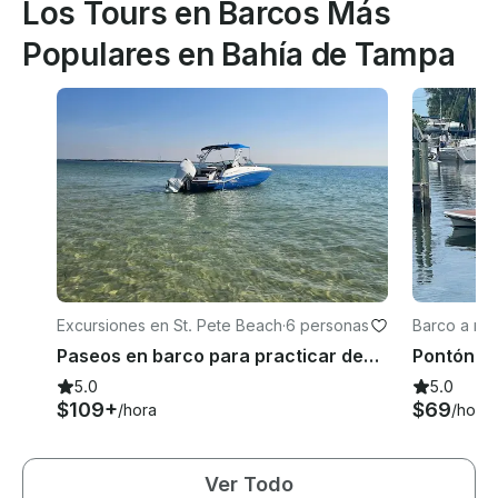
Los Tours en Barcos Más
Populares en Bahía de Tampa
Excursiones en St. Pete Beach
·
6 personas
Barco a mot
Paseos en barco para practicar deportes acuáticos, buceo con esnórquel, bombardeos, delfines y cruceros al atardecer
5.0
5.0
$109+
$69
/hora
/hora
Ver Todo