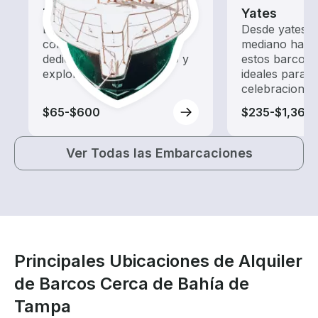
Tours
Yates
Explora las aguas locales
Desde yates 
con un alquiler de barco
mediano hasta
dedicado a hacer turismo y
estos barcos 
exploración.
ideales para 
celebraciones
$65-$600
$235-$1,365
Ver Todas las Embarcaciones
Principales Ubicaciones de Alquiler
de Barcos Cerca de Bahía de
Tampa