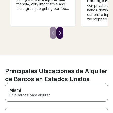
Passage Key
friendly, very informative and
Our private bo
did a great job grilling our food.
hands-down the 
He even was able to spot a
our entire trip
manatee! We were so excited.
we stepped on 
We would totally use him again
Ray made us fee
and tell our friends to use him.
welcome, safe,
He was reasonably priced and
pampered.The b
had a great boat!
immaculate, sp
comfortable. T
the absolute be
dolphins, took u
secluded spot 
cruise perfectl
tailored the enti
exactly what w
Principales Ubicaciones de Alquiler
never making u
de Barcos en Estados Unidos
Best boat excur
Miami
842 barcos para alquilar