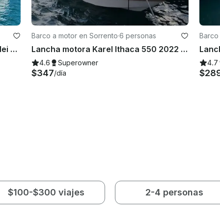
Barco a motor en Sorrento
·
6 personas
Barco 
Navegación privada de lujo: Golfo dei Poeti y Cinque Terre a Portofino
Lancha motora Karel Ithaca 550 2022 en Sorrento, Campania
4.6
Superowner
4.7
$347
$28
/día
$100-$300 viajes
2-4 personas