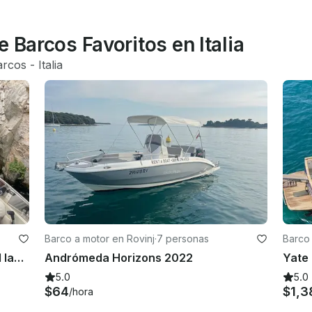
 Barcos Favoritos en Italia
arcos
 - 
Italia
Barco a motor en Rovinj
·
7 personas
Barco 
Crucero privado junto al lago por el lago de Como: villas, joyas y sesiones fotográficas desde Varenna
Andrómeda Horizons 2022
5.0
5.0
$64
$1,3
/hora