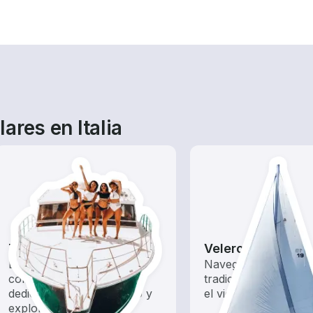
ares en Italia
Tours
Veleros
Explora las aguas locales
Navega con estos b
con un alquiler de barco
tradicionales impuls
dedicado a hacer turismo y
el viento.
exploración.