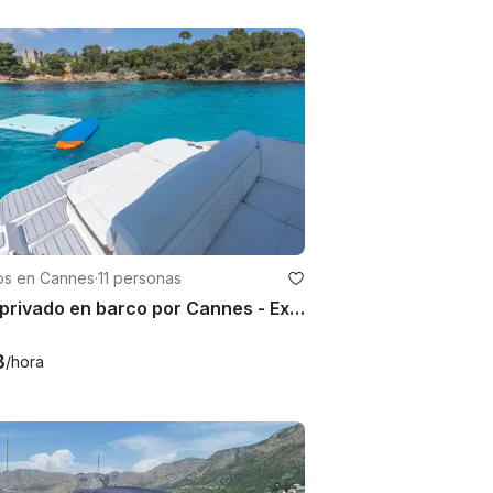
os en Cannes
·
11 personas
Tour privado en barco por Cannes - Excursión Sea Ray SDX270 a las islas Lérins
3
/hora