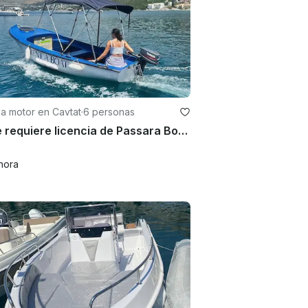
a motor en Cavtat
·
6 personas
No se requiere licencia de Passara Boat en Cavtat
hora