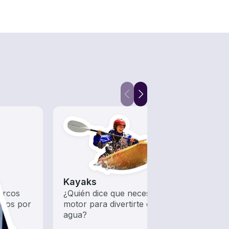
Kayaks
Chár
arcos
¿Quién dice que necesitas un
Deja 
ados por
motor para divertirte en el
mient
agua?