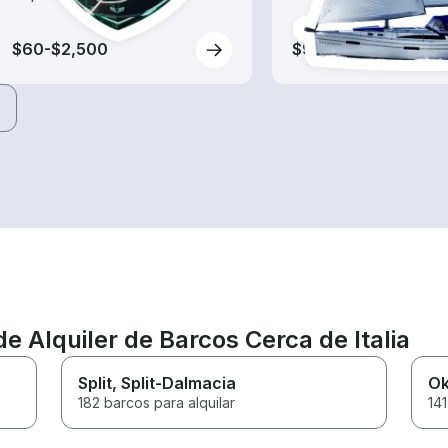
$60-$2,500
$90-$2,520
e Alquiler de Barcos Cerca de Italia
Split
, Split-Dalmacia
Ok
182 barcos para alquilar
141