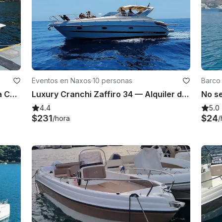
Eventos en Naxos
·
10 personas
Barco 
Barco Marino Atom 450 sin licencia Como Lake - AUTOCONDUCCIÓN 40 CV
Luxury Cranchi Zaffiro 34 — Alquiler de yates privados en Taormina con Skipper & Ape
4.4
5.0
$231
$24
/hora
/