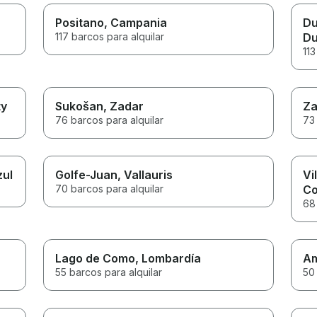
Positano
, Campania
Du
117 barcos para alquilar
Du
113
ty
Sukošan
, Zadar
Za
76 barcos para alquilar
73 
zul
Golfe-Juan
, Vallauris
Vi
70 barcos para alquilar
Co
68 
Lago de Como
, Lombardía
Am
55 barcos para alquilar
50 