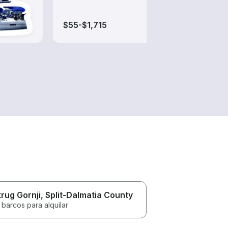
$55-$1,715
$40-$
rug Gornji
, Split-Dalmatia County
 barcos para alquilar