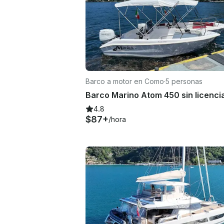
Barco a motor en Como
·
5 personas
4.8
$87+
/hora