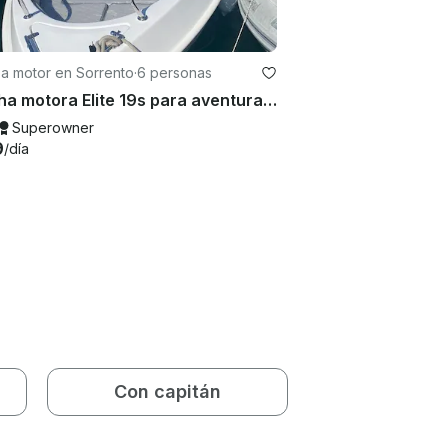
a motor en Sorrento
·
6 personas
Lancha motora Elite 19s para aventuras acuáticas en Sorrento
Superowner
9
/día
Con capitán