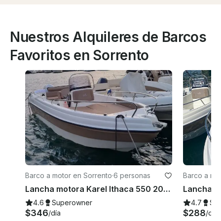
Nuestros Alquileres de Barcos
Favoritos en Sorrento
Barco a motor en Sorrento
·
6 personas
Barco a mo
Lancha motora Karel Ithaca 550 2022 en Sorrento, Campania
4.6
Superowner
4.7
Su
$346
$288
/día
/día