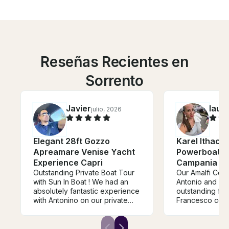
Reseñas Recientes en
Sorrento
Javier
laur
julio, 2026
Elegant 28ft Gozzo
Karel Ithaca
Apreamare Venise Yacht
Powerboat In
Experience Capri
Campania
Outstanding Private Boat Tour
Our Amalfi Coast
with Sun In Boat ! We had an
Antonio and Fr
absolutely fantastic experience
outstanding from
with Antonino on our private
Francesco coo
boat tour from Sorrento to
everything perf
Capri, Positano, and along the
Antonio, our sk
Amalfi Coast. From the
around Capri an