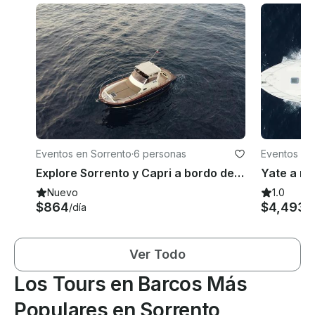
Eventos en Sorrento
·
6 personas
Eventos en
Explore Sorrento y Capri a bordo del Jeranto Gozzo de 28 pies con el capitán, haciendo esnórquel
Nuevo
1.0
$864
$4,493
/día
/d
Ver Todo
Los Tours en Barcos Más
Populares en Sorrento