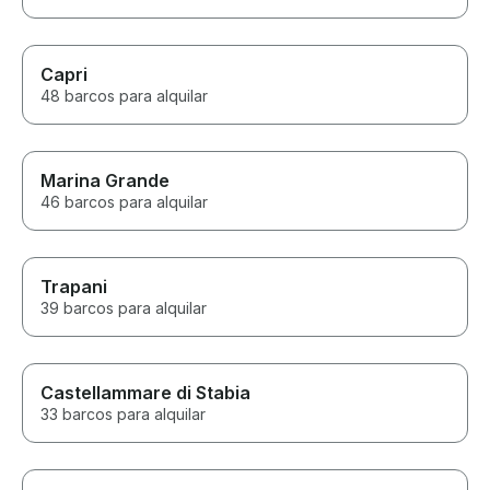
day felt private, personal, and
Coast!
very well organized. The
whole staff made us feel safe
Capri
and comfortable before and
48 barcos para alquilar
throughout the trip, and their
service was excellent from start
to finish. This was one of the
highlights of our Italy vacation
and a truly unforgettable
Marina Grande
experience for our family. I
46 barcos para alquilar
would highly recommend
Antonino’s Sun In Boat tours to
anyone looking for a high-
quality private boat in Sorrento,
Trapani
Capri, or the Amalfi Coast. Five
39 barcos para alquilar
stars without hesitation.
Castellammare di Stabia
33 barcos para alquilar