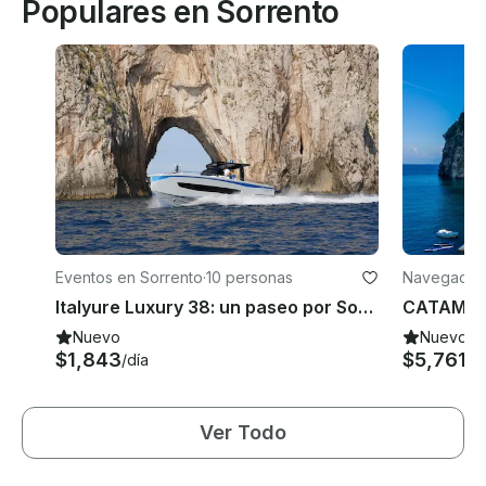
Populares en Sorrento
Eventos en Sorrento
·
10 personas
Navegación
Italyure Luxury 38: un paseo por Sorrento
Nuevo
Nuevo
$1,843
$5,761
/día
/d
Ver Todo