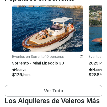
Eventos en Sorrento
·
10 personas
Eventos en
Sorrento - Mimi Libeccio 30
Nuevo
Nuevo
$179
$288
/hora
/hor
Ver Todo
Los Alquileres de Veleros Más