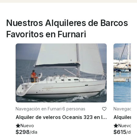
Nuestros Alquileres de Barcos
Favoritos en Furnari
Navegación en Furnari
·
6 personas
Navegación
Alquiler de veleros Oceanis 323 en Italia
Nuevo
Nuevo
$298
$615
/día
/día