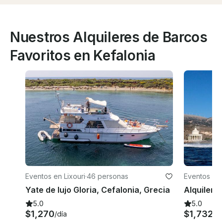
Nuestros Alquileres de Barcos
Favoritos en Kefalonia
Eventos en Lixouri
·
46 personas
Eventos en 
Yate de lujo Gloria, Cefalonia, Grecia
5.0
5.0
$1,270
$1,732
/día
/d