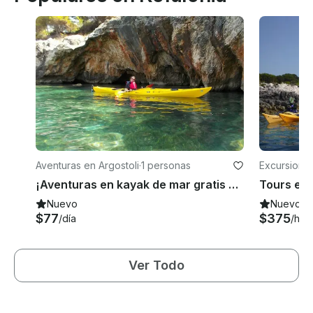
Aventuras en Argostoli
·
1 personas
Excursiones
¡Aventuras en kayak de mar gratis en la costa de Cefalonia en Grecia!
Tours en 
Nuevo
Nuevo
$77
$375
/día
/hor
Ver Todo