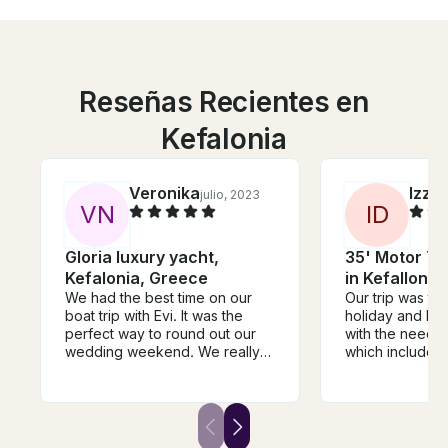
Reseñas Recientes en
Kefalonia
Veronika
Izzy
julio, 2023
s
V
N
I
D
Gloria luxury yacht,
35' Motor Ya
Kefalonia, Greece
in Kefallonia
We had the best time on our
Our trip was the
boat trip with Evi. It was the
holiday and Dimi
perfect way to round out our
with the needs 
wedding weekend. We really
which included 
appreciated their flexibility with
therefore not 
the itinerary and how they were
to go out! The 
always available to talk through
were lovely an
logistical questions. The boat
even more enjo
was super spacious and
Greek food and 