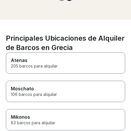
comfortable. Also, the pasticcio
lunch. Would de
on the board was actually the
recommend if y
tastiest one we had during our
some beaches a
entire stay! And all of this was
accessible by c
super good value for money.
Vardiani island.
We 100% recommend to
anyone thinking about booking.
Principales Ubicaciones de Alquiler
de Barcos en Grecia
Atenas
205 barcos para alquilar
Moschato
106 barcos para alquilar
Mikonos
83 barcos para alquilar