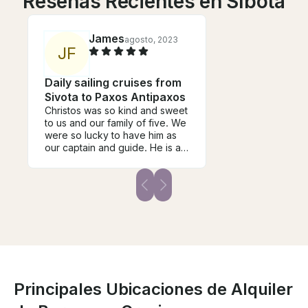
Reseñas Recientes en Síbota
James
agosto, 2023
J
F
Daily sailing cruises from
Sivota to Paxos Antipaxos
Christos was so kind and sweet
to us and our family of five. We
were so lucky to have him as
our captain and guide. He is a
kindhearted and gentle person.
Thank you again!
Principales Ubicaciones de Alquiler