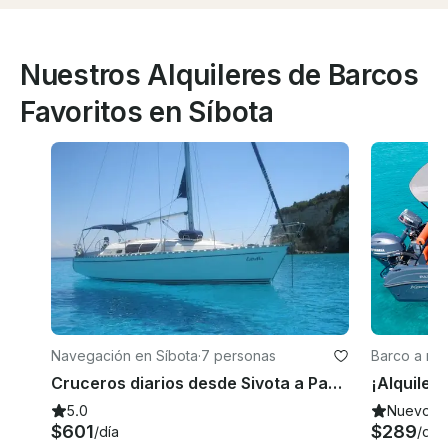
Nuestros Alquileres de Barcos
Favoritos en Síbota
Navegación en Síbota
·
7 personas
Barco a mot
Cruceros diarios desde Sivota a Paxos Antipaxos
5.0
Nuevo
$601
$289
/día
/día