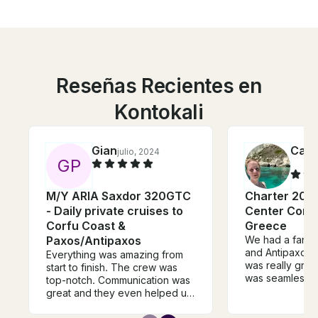
Reseñas Recientes en
Kontokali
Gian
Catr
julio, 2024
G
P
M/Y ARIA Saxdor 320GTC
Charter 20' 
- Daily private cruises to
Center Conso
Corfu Coast &
Greece
Paxos/Antipaxos
We had a fantas
and Antipaxos.
Everything was amazing from
was really grea
start to finish. The crew was
was seamless a
top-notch. Communication was
the price was 
great and they even helped us
Highly recomm
secure a driver to and from the