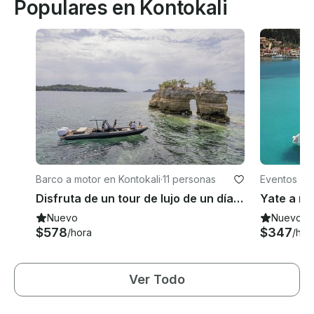
Populares en Kontokali
Barco a motor en Kontokali
·
11 personas
Eventos en 
Disfruta de un tour de lujo de un día completo con nuestro nuevo Rib
Nuevo
Nuevo
$578
$347
/hora
/hor
Ver Todo