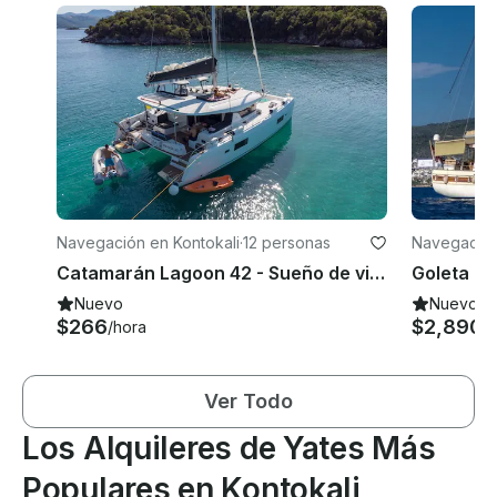
Navegación en Kontokali
·
12 personas
Navegación
Catamarán Lagoon 42 - Sueño de vida
Nuevo
Nuevo
$266
$2,890
/hora
/d
Ver Todo
Los Alquileres de Yates Más
Populares en Kontokali