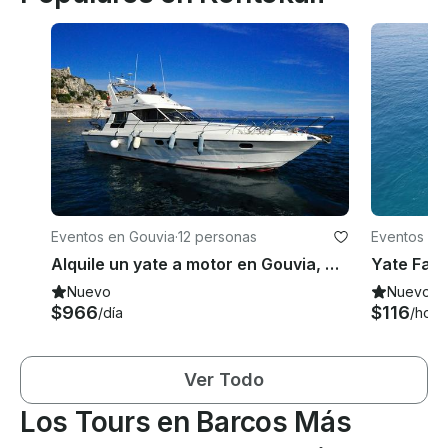
Eventos en Gouvia
·
12 personas
Eventos en 
Alquile un yate a motor en Gouvia, Grecia
Yate Fair
Nuevo
Nuevo
$966
$116
/día
/hora
Ver Todo
Los Tours en Barcos Más