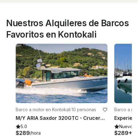
Nuestros Alquileres de Barcos
Favoritos en Kontokali
Barco a motor en Kontokali
·
10 personas
Barco a mot
M/Y ARIA Saxdor 320GTC - Cruceros privados diarios a la costa de Corfú y Paxos/Antipaxos
5.0
Nuevo
$289
$289+
/hora
/h