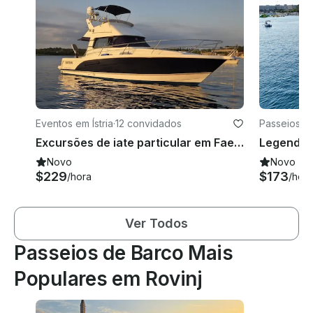
Eventos em Ístria
·
12 convidados
Passeios e
Excursões de iate particular em Faeton 39 saindo de Vsar
Legend D
Novo
Novo
$229
$173
/hora
/hora
Ver Todos
Passeios de Barco Mais
Populares em Rovinj