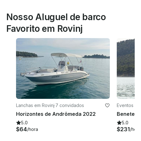
Nosso Aluguel de barco
Favorito em Rovinj
Lanchas em Rovinj
·
7 convidados
Eventos em
Horizontes de Andrômeda 2022
5.0
5.0
$64
$231
/hora
/hora