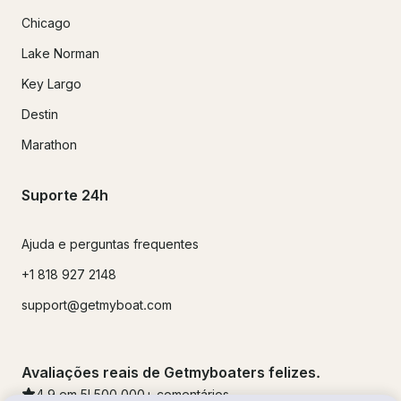
Chicago
Lake Norman
Key Largo
Destin
Marathon
Suporte 24h
Ajuda e perguntas frequentes
+1 818 927 2148
support@getmyboat.com
Avaliações reais de Getmyboaters felizes.
4.9
em 5!
500,000
+ comentários