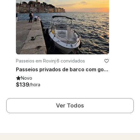
Passeios em Rovinj
·
6 convidados
Passeios privados de barco com golfinhos com barco novo Karnic de 19 pés de Rovinj — Delfin
Novo
$139
/hora
Ver Todos