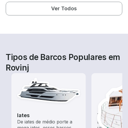
Ver Todos
Tipos de Barcos Populares em
Rovinj
Iates
Tours
De iates de médio porte a
Explore as ág
mega iates, esses barcos
um aluguel de