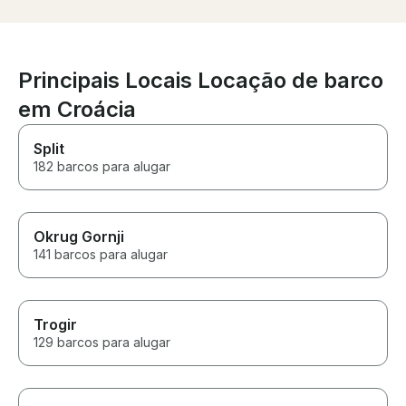
a head (bathro
We recommend 
to anyone who 
more of the Rov
areas
Principais Locais Locação de barco
em Croácia
Split
182 barcos para alugar
Okrug Gornji
141 barcos para alugar
Trogir
129 barcos para alugar