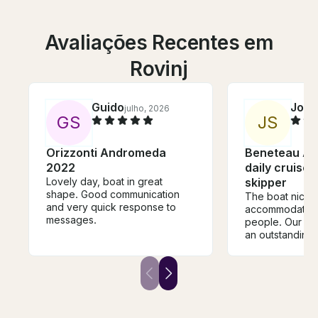
Avaliações Recentes em
Rovinj
Guido
John
julho, 2026
G
S
J
S
Orizzonti Andromeda
Beneteau An
2022
daily cruises
Lovely day, boat in great
skipper
shape. Good communication
The boat nicel
and very quick response to
accommodated 
messages.
people. Our skipper, Marin, did
an outstanding 
his plan, showi
close to Rovinj,
three coves fo
fixing a wonder
local produce,
bread. We appreciated having