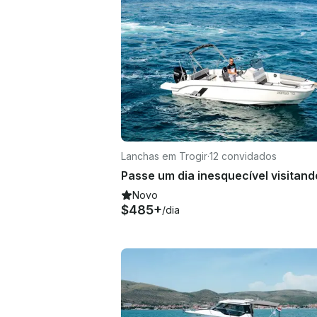
Lanchas em Trogir
·
12 convidados
Novo
$485+
/dia