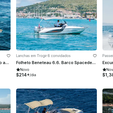
Lanchas em Trogir
·
8 convidados
Passei
Passe um dia inesquecível visitando as ilhas a bordo do Flyer 8 Spacedeck!
Folheto Beneteau 6.6. Barco Spacedeck para alugar em Trogir, Croácia
Novo
No
$214+
$1,3
/dia