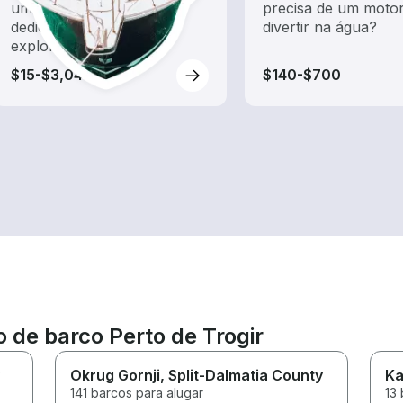
um aluguel de barco
precisa de um motor
dedicado a passeios e
divertir na água?
exploração
$15-$3,040
$140-$700
o de barco Perto de Trogir
Okrug Gornji
, Split-Dalmatia County
Ka
141 barcos para alugar
13 