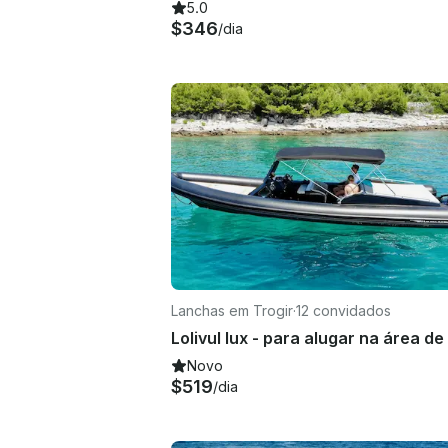
5.0
$346
/dia
Lanchas em Trogir
·
12 convidados
Novo
$519
/dia