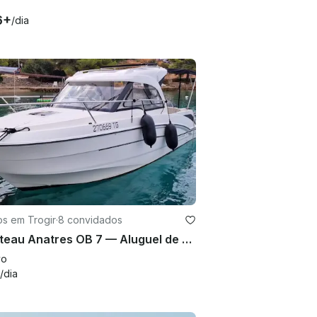
6+
/dia
os em Trogir
·
8 convidados
Beneteau Anatres OB 7 — Aluguel de barcos Mercury 200HP em Trogir
vo
/dia