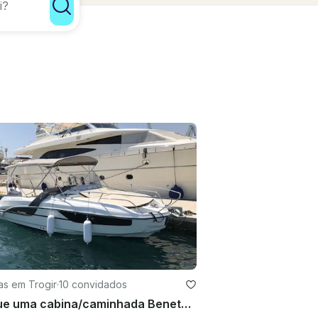
as em Trogir
·
10 convidados
Alugue uma cabina/caminhada Beneteau Flyer 7.7 Sun Deck Cuddy em Trogir, Croácia