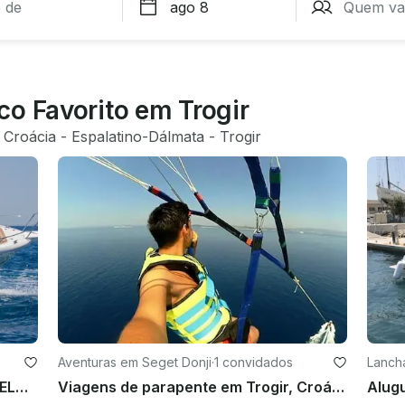
co Favorito em Trogir
 
Croácia
 - 
Espalatino-Dálmata
 - 
Trogir
Aventuras em Seget Donji
·
1 convidados
Lanch
Jeanneau Cap Camarat 7.5 cc O MELHOR ALUGUEL EM TROGIR, KASTELA E SPLIT
Viagens de parapente em Trogir, Croácia