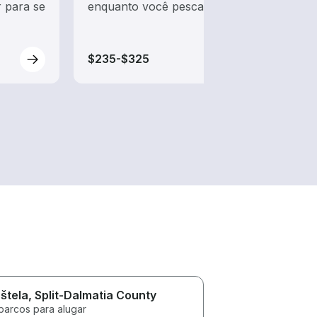
 para se
enquanto você pesca
tradi
a ven
$235-$325
$470
štela
, Split-Dalmatia County
barcos para alugar