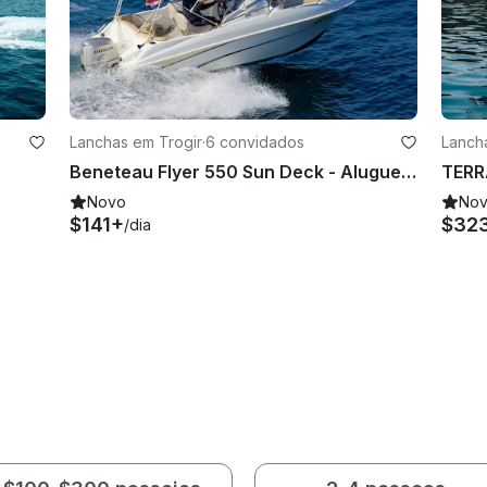
Lanchas em Trogir
·
6 convidados
Lanch
Beneteau Flyer 550 Sun Deck - Aluguel em Trogir, Croácia - Cuddy Cabin/Walk Around
TERR
Novo
No
$141+
$32
/dia