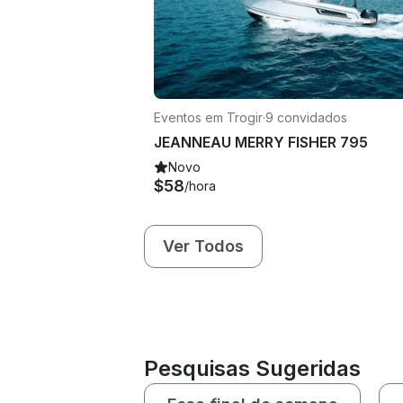
Eventos em Trogir
·
9 convidados
JEANNEAU MERRY FISHER 795
Novo
$58
/hora
Ver Todos
Pesquisas Sugeridas