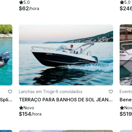
5.0
5.0
$62
$24
/hora
Lanchas em Trogir
·
6 convidados
Event
Lolivul lux - para alugar na área de Split/Trogir
TERRAÇO PARA BANHOS DE SOL JEANNEAU CC 5.5
Novo
No
$154
$519
/hora