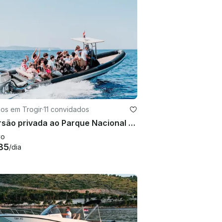
os em Trogir
·
11 convidados
Excursão privada ao Parque Nacional Kornati e ao Parque Natural Telašćica saindo de Trogir (máx. 10)
vo
85
/dia