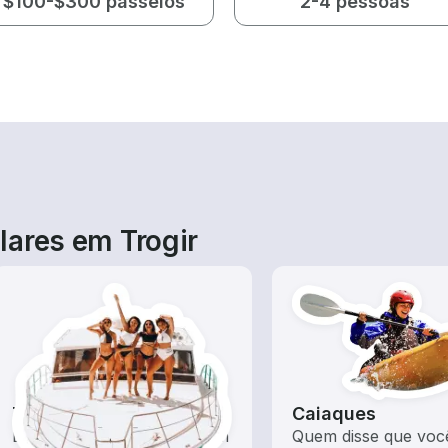
$100-$300 passeios
2-4 pessoas
lares em Trogir
Tours
Caiaques
Explore as águas locais com
Quem disse que voc