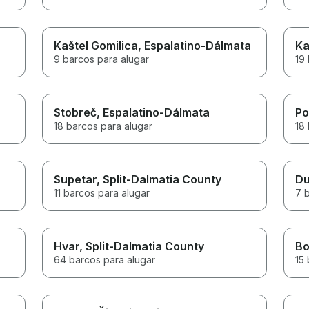
Kaštel Gomilica
, Espalatino-Dálmata
Ka
9 barcos para alugar
19
Stobreč
, Espalatino-Dálmata
Po
18 barcos para alugar
18
Supetar
, Split-Dalmatia County
D
11 barcos para alugar
7 
Hvar
, Split-Dalmatia County
Bo
64 barcos para alugar
15 