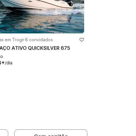
as em Trogir
·
8 convidados
AÇO ATIVO QUICKSILVER 675
vo
3+
/dia