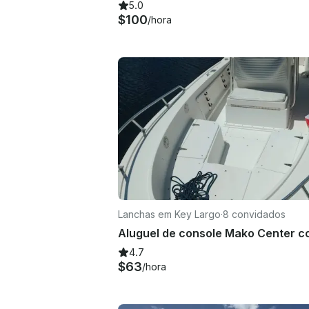
5.0
$100
/hora
Lanchas em Key Largo
·
8 convidados
4.7
$63
/hora