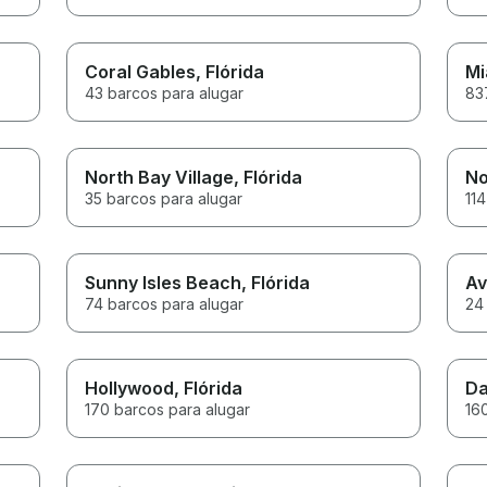
Coral Gables
, Flórida
Mi
43 barcos para alugar
83
North Bay Village
, Flórida
No
35 barcos para alugar
114
Sunny Isles Beach
, Flórida
Av
74 barcos para alugar
24
Hollywood
, Flórida
Da
170 barcos para alugar
16