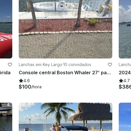
Lanchas em Key Largo
·
10 convidados
Lanch
órida
Console central Boston Whaler 27' para alugar em Key Largo
2024
4.6
4.7
$100
$38
/hora