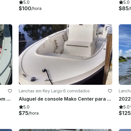
5.0
5.0
$100
$85
/hora
/
Lanchas em Key Largo
·
6 convidados
Lanch
Aluguel de console Mako Center com 200 cv e 4 tempos em Key Largo, Flórida
Aluguel de console Mako Center para 6 pessoas e 22 pés em Key Largo
5.0
5.0
$75
$125
/hora