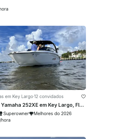
hora
as em Key Largo
·
12 convidados
2022 Yamaha 252XE em Key Largo, Flórida
Superowner
Melhores do 2026
/hora