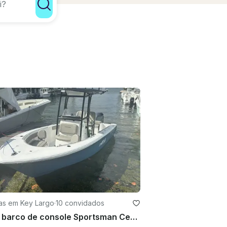
as em Key Largo
·
10 convidados
Novo barco de console Sportsman Center de 21 pés para 10 pessoas em Coral Gables