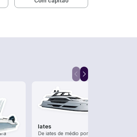
Com capitão
Iates
Barc
ara
De iates de médio porte a
Todos