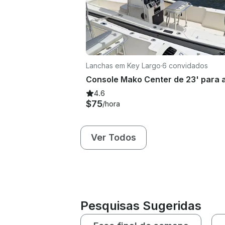
Lanchas em Key Largo
·
6 convidados
4.6
$75
/hora
Ver Todos
Pesquisas Sugeridas