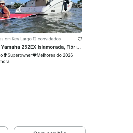
as em Key Largo
·
12 convidados
2022 Yamaha 252EX Islamorada, Flórida
vo
Superowner
Melhores do 2026
/hora