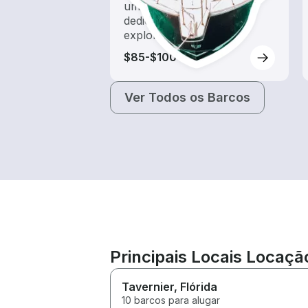
um aluguel de barco
dedicado a passeios e
exploração
$85-$100
Ver Todos os Barcos
Principais Locais Locaçã
Tavernier
, Flórida
10 barcos para alugar