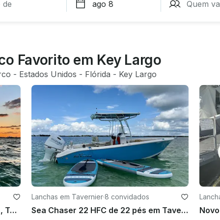
co Favorito em Key Largo
rco
 - 
Estados Unidos
 - 
Flórida
 - 
Key Largo
Lanchas em Tavernier
·
8 convidados
Lanch
Sea Fox 226 Commander de 22 pés, Tavernier, Flórida: mergulho com snorkel e pesca
Sea Chaser 22 HFC de 22 pés em Tavernier, Flórida, para pesca e mergulho