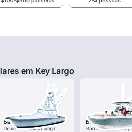
$100-$300 passeios
2-4 pessoas
lares em Key Largo
Barcos de pesca
Barcos de pesca
Deixe um capitão dirigir
Barcos equipados p