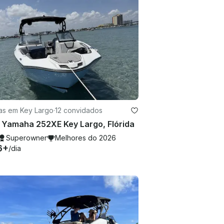
as em Key Largo
·
12 convidados
 Yamaha 252XE Key Largo, Flórida
Superowner
Melhores do 2026
6+
/dia