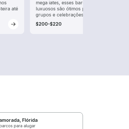
nos
mega iates, esses barcos
na ág
teira até
luxuosos são ótimos para
barco
grupos e celebrações
$200-$220
$225
lamorada
, Flórida
 barcos para alugar