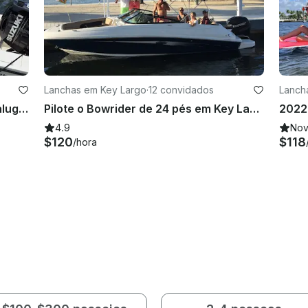
Lanchas em Key Largo
·
12 convidados
Lanch
Console Mako Center de 23' para alugar em Key Largo, Flórida!
Pilote o Bowrider de 24 pés em Key Largo, Flórida
4.9
No
$120
$118
/hora