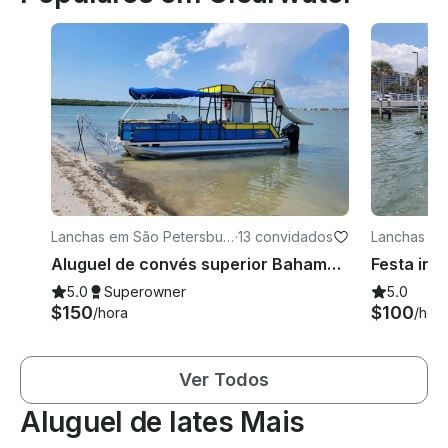
Lanchas em São Petersbur
·
13 convidados
Lanchas em
go
Aluguel de convés superior Bahama-270 TriToon para festas de dois andares!
5.0
Superowner
5.0
$150
$100
/hora
/hor
Ver Todos
Aluguel de Iates Mais