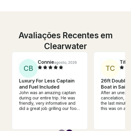
Avaliações Recentes em
Clearwater
Connie
Tiff
agosto, 2026
C
B
T
C
Luxury For Less Captain
26ft Double 
and Fuel Included
Boat in Saint
John was an amazing captain
After an unexp
during our entire trip. He was
cancelation, I 
friendly, very informative and
the last minute
did a great job grilling our food.
this was on a S
He even was able to spot a
just hours befor
manatee! We were so excited.
scheduled depa
We would totally use him again
Sunday morning
and tell our friends to use him.
panicking! Fran