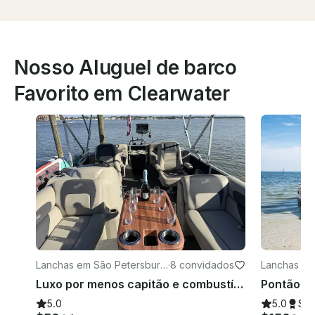
Nosso Aluguel de barco
Favorito em Clearwater
Lanchas em São Petersburg
·
8 convidados
Lanchas em
o
Luxo por menos capitão e combustível incluídos
5.0
5.0
Su