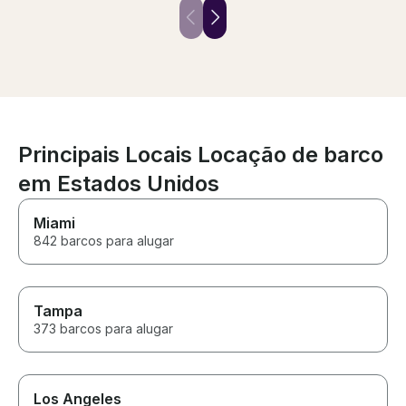
He was reasonably priced and
respond with avai
had a great boat!
jumped at the o
after about 45 
another schedu
met Frank Sund
he was polite a
After the safet
were on our wa
was just as de
Principais Locais Locação de barco
complaints! We
time, we actual
em Estados Unidos
extending for 
hours!! We will 
Miami
Frank in the futu
842 barcos para alugar
Tampa
373 barcos para alugar
Los Angeles