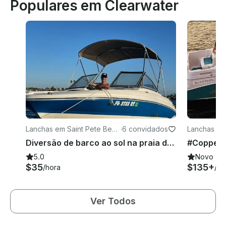
Populares em Clearwater
Lanchas em Saint Pete Beac
·
6 convidados
Lanchas em
h
Diversão de barco ao sol na praia de St Pete a bordo do Stingray de 19 pés
5.0
Novo
$35
$135+
/hora
/ho
Ver Todos