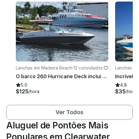
Lanchas em Madeira Beach
·
12 convidados
Lanchas em
O barco 260 Hurricane Deck inclui combustível!
5.0
4.8
$125
$35
/hora
/hora
Ver Todos
Aluguel de Pontões Mais
Populares em Clearwater