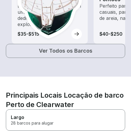
Explore as águas locais com
Perfeito para
um aluguel de barco
casuais, para
dedicado a passeios e
de areia, nata
exploração
$35-$515
$40-$250
Ver Todos os Barcos
Principais Locais Locação de barco
Perto de Clearwater
Largo
28 barcos para alugar