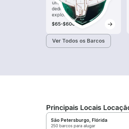
um aluguel de barco
dedicado a passeios e
exploração
$65-$600
Ver Todos os Barcos
Principais Locais Locaç
São Petersburgo
, Flórida
250 barcos para alugar