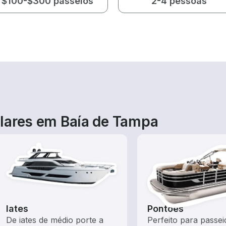
$100-$300 passeios
2-4 pessoas
lares em Baía de Tampa
Iates
Pontões
De iates de médio porte a
Perfeito para passei