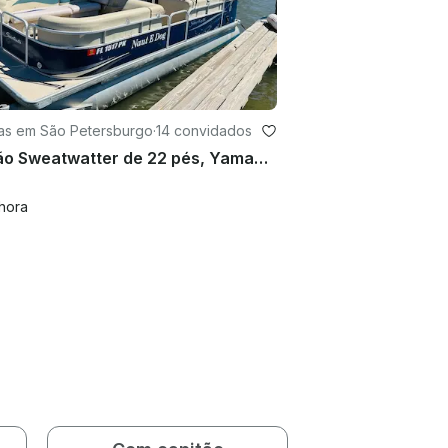
as em São Petersburgo
·
14 convidados
Pontão Sweatwatter de 22 pés, Yamaha 115HP, até 14 pessoas - gasolina incluída Bay Pines
hora