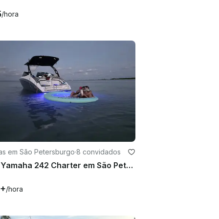
5
/hora
as em São Petersburgo
·
8 convidados
2018 Yamaha 242 Charter em São Petersburgo FL
0+
/hora