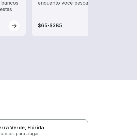
m bancos
enquanto você pesca
pesca
festas
barco
iates
$65-$385
$75-
erra Verde
, Flórida
 barcos para alugar