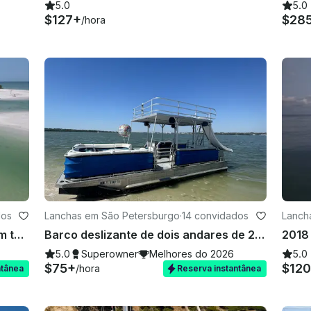
5.0
5.0
$127+
$28
/hora
dos
Lanchas em São Petersburgo
·
14 convidados
Lanch
Barco de festa de dois andares com toboágua na Praia da Madeira!
Barco deslizante de dois andares de 26 pés em Saint Pete
5.0
Superowner
Melhores do 2026
5.0
$75+
$12
/hora
ntânea
Reserva instantânea