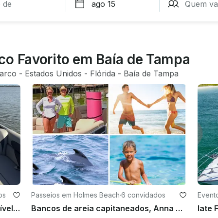
co Favorito em Baía de Tampa
barco
 - 
Estados Unidos
 - 
Flórida
 - 
Baía de Tampa
os
Passeios em Holmes Beach
·
6 convidados
Event
Luxo por menos capitão e combustível incluídos
Bancos de areia capitaneados, Anna Maria Family Fun, de peixes judeus a apenas para adultos, chave de passagem