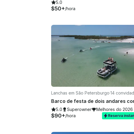
5.0
$50+
/hora
Lanchas em São Petersburgo
·
14 convida
5.0
Superowner
Melhores do 2026
$90+
/hora
Reserva insta