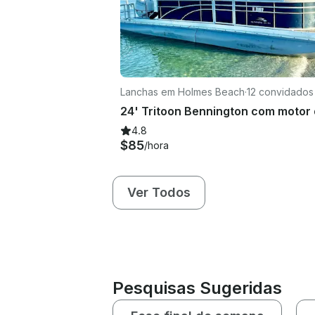
Lanchas em Holmes Beach
·
12 convidados
4.8
$85
/hora
Ver Todos
Pesquisas Sugeridas