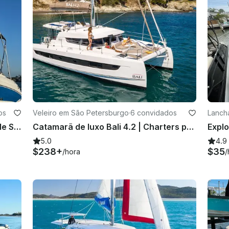
os
Veleiro em São Petersburgo
·
6 convidados
Lanch
Diversão de barco ao sol na praia de St Pete a bordo do Stingray de 19 pés
Catamarã de luxo Bali 4.2 | Charters privados com tudo incluído em St. Pete
5.0
4.9
$238+
$35
/hora
/