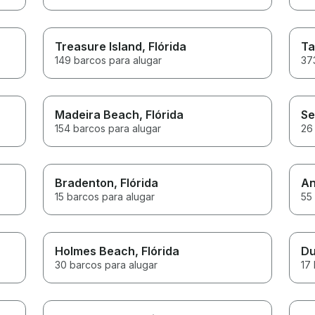
Treasure Island
, Flórida
T
149 barcos para alugar
37
Madeira Beach
, Flórida
Se
154 barcos para alugar
26
Bradenton
, Flórida
An
15 barcos para alugar
55
Holmes Beach
, Flórida
Du
30 barcos para alugar
17