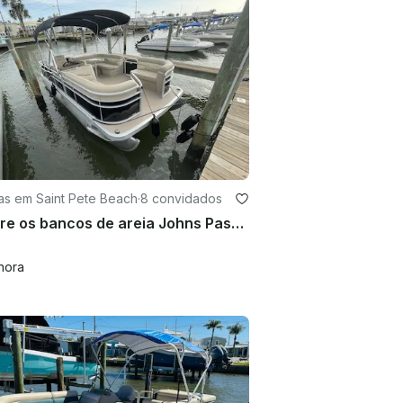
as em Saint Pete Beach
·
8 convidados
Explore os bancos de areia Johns Pass em um pontão Bennington SSX de 20 pés em St. Pete Beach
hora