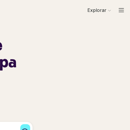
Explorar
e
mpa