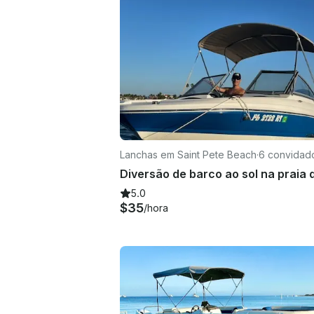
Lanchas em Saint Pete Beach
·
6 convidad
5.0
$35
/hora