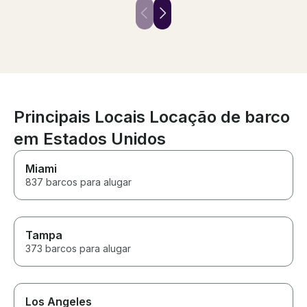
surprises. Would definitely
were having. H
recommend and consider
recommend this
booking again!
more highly r
Captain Steve!
Principais Locais Locação de barco
em Estados Unidos
Miami
837 barcos para alugar
Tampa
373 barcos para alugar
Los Angeles