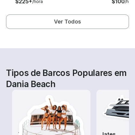
$225+
$100
/hora
/hor
Ver Todos
Tipos de Barcos Populares em
Dania Beach
Tours
Iates