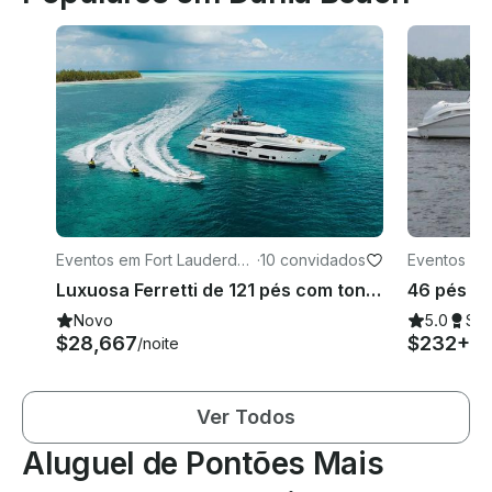
Eventos em Fort Lauderdal
·
10 convidados
Eventos em
e
Luxuosa Ferretti de 121 pés com toneladas de brinquedos aquáticos servindo Bahamas, Turks e Caicos e Flórida
Novo
5.0
Su
$28,667
$232+
/noite
/h
Ver Todos
Aluguel de Pontões Mais