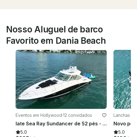
Nosso Aluguel de barco
Favorito em Dania Beach
Eventos em Hollywood
·
12 convidados
Lanchas em
Iate Sea Ray Sundancer de 52 pés - Espaço para 13 convidados
5.0
5.0