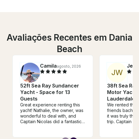
Avaliações Recentes em Dania
Beach
Camila
Jess
agosto, 2026
J
W
52ft Sea Ray Sundancer
38ft Sea Ra
Yacht - Space for 13
Motor Yacht 
Guests
Lauderdale
Great experience renting this
We rented this 
yacht! Nathalie, the owner, was
friends bachelo
wonderful to deal with, and
it was truly the 
Captain Nicolas did a fantastic
trip. Captain S
job. The boat was very clean
AMAZING. We di
and looked exactly like the
greatest weathe
photos/description — no
noticed bc of 