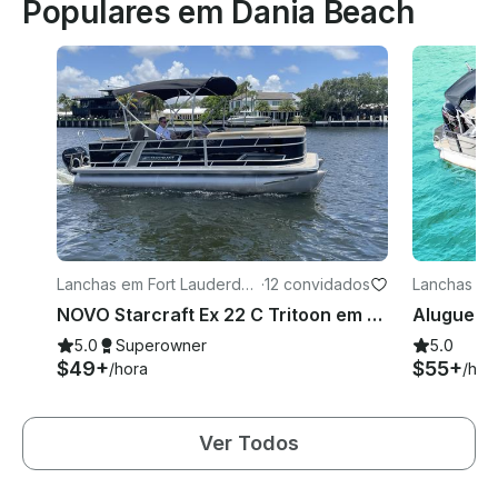
Populares em Dania Beach
Lanchas em Fort Lauderdal
·
12 convidados
Lanchas em
e
NOVO Starcraft Ex 22 C Tritoon em Fort Lauderdale
5.0
Superowner
5.0
$49+
$55+
/hora
/hor
Ver Todos