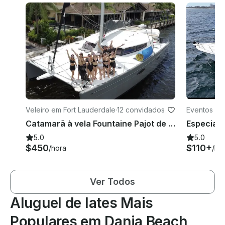
Veleiro em Fort Lauderdale
·
12 convidados
Eventos em
e
Catamarã à vela Fountaine Pajot de 57 pés - uma experiência de luxo
5.0
5.0
$450
$110+
/hora
/ho
Ver Todos
Aluguel de Iates Mais
Populares em Dania Beach