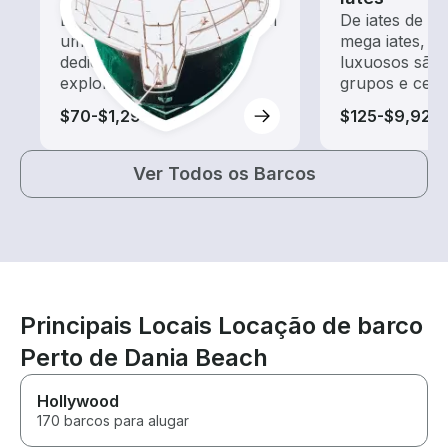
Explore as águas locais com
De iates de m
um aluguel de barco
mega iates, e
dedicado a passeios e
luxuosos são 
exploração
grupos e cele
$70-$1,295
$125-$9,925
Ver Todos os Barcos
Principais Locais Locação de barco
Perto de Dania Beach
Hollywood
170 barcos para alugar