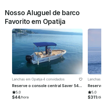
Nosso Aluguel de barco
Favorito em Opatija
Lanchas em Opatija
·
4 convidados
Lanchas em
Reserve o console central Saver 540 em Opatija, Croácia
5.0
5.0
$44
$311
/hora
/dia