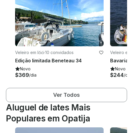
Veleiro em Ičići
·
10 convidados
Veleiro em 
Edição limitada Beneteau 34
Novo
Novo
$369
$244
/dia
/dia
Ver Todos
Aluguel de Iates Mais
Populares em Opatija