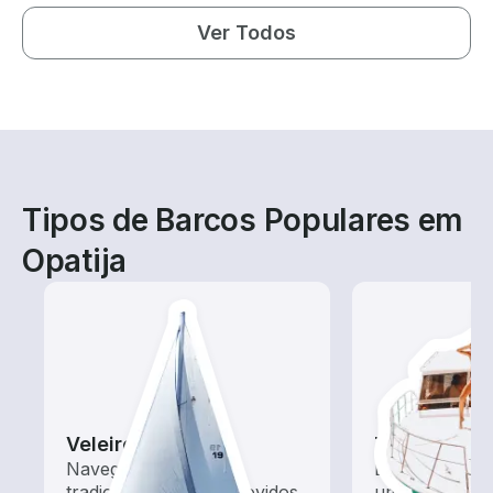
Ver Todos
Tipos de Barcos Populares em
Opatija
Veleiros
Tours
Navegue com estes
Explore as ág
tradicionais barcos movidos
um aluguel de