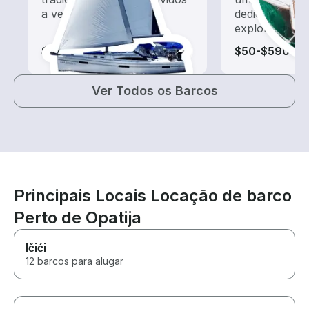
a vento
dedicado a pa
exploração
$65-$585
$50-$590
Ver Todos os Barcos
Principais Locais Locação de barco
Perto de Opatija
Ičići
12 barcos para alugar