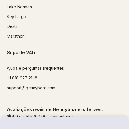
Lake Norman
Key Largo
Destin
Marathon
Suporte 24h
Ajuda e perguntas frequentes
+1 818 927 2148
support@getmyboat.com
Avaliações reais de Getmyboaters felizes.
4.9
em 5!
500,000
+ comentários