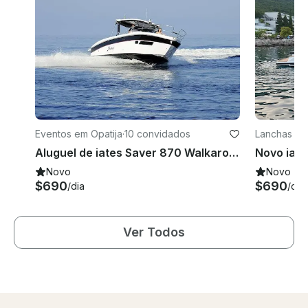
Eventos em Opatija
·
10 convidados
Lanchas em
Aluguel de iates Saver 870 Walkaround em Opatija, Croácia
Novo
Novo
$690
$690
/dia
/dia
Ver Todos