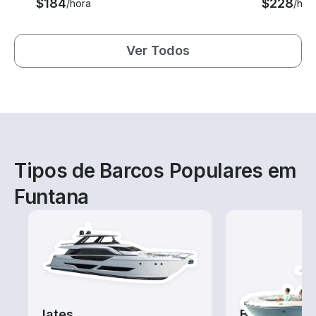
$184
$228
/hora
/hor
Ver Todos
Tipos de Barcos Populares em
Funtana
Iates
Barcos de 