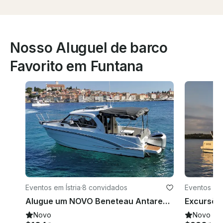
Nosso Aluguel de barco
Favorito em Funtana
Eventos em Ístria
·
8 convidados
Eventos em 
Alugue um NOVO Beneteau Antares 8!
Novo
Novo