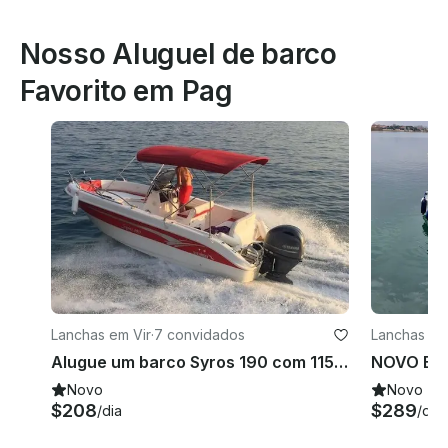
Nosso Aluguel de barco
Favorito em Pag
Lanchas em Vir
·
7 convidados
Lanchas em
Alugue um barco Syros 190 com 115 PS em Vir, Croácia
Novo
Novo
$208
$289
/dia
/dia