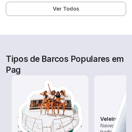
Ver Todos
Tipos de Barcos Populares em
Pag
Tours
Veleiros
Explore as águas locais com
Navegue com 
um aluguel de barco
tradicionais 