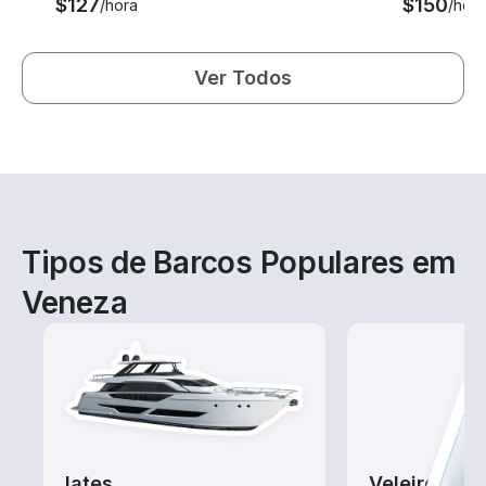
$127
$150
/hora
/hora
Ver Todos
Tipos de Barcos Populares em
Veneza
Iates
Veleiros