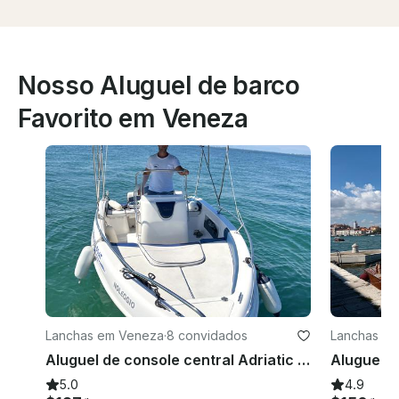
Nosso Aluguel de barco
Favorito em Veneza
Lanchas em Veneza
·
8 convidados
Lanchas e
Aluguel de console central Adriatic 19.5 da Open Line em Venezia, Itália
5.0
4.9