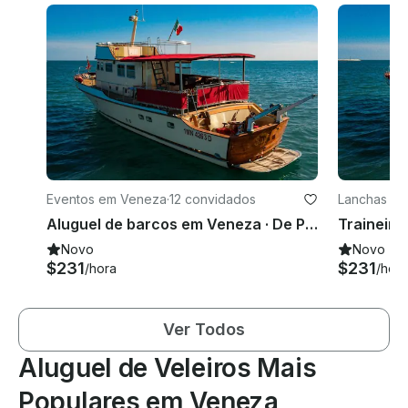
Eventos em Veneza
·
12 convidados
Lanchas e
Aluguel de barcos em Veneza · De Poli — Trawler Classic (1969)
Novo
Novo
$231
$231
/hora
/hora
Ver Todos
Aluguel de Veleiros Mais
Populares em Veneza