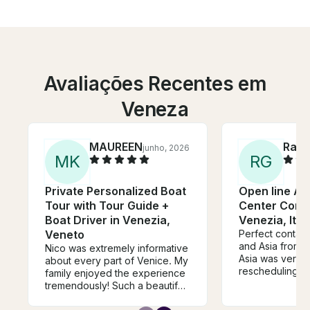
Avaliações Recentes em
Veneza
MAUREEN
Rafa
junho, 2026
M
K
R
G
Private Personalized Boat
Open line Adr
Tour with Tour Guide +
Center Conso
Boat Driver in Venezia,
Venezia, Ital
Veneto
Perfect contact
and Asia from Andr
Nico was extremely informative
Asia was very h
about every part of Venice. My
rescheduling th
family enjoyed the experience
due to the weat
tremendously! Such a beautiful
Boat handover
day!
very smooth an