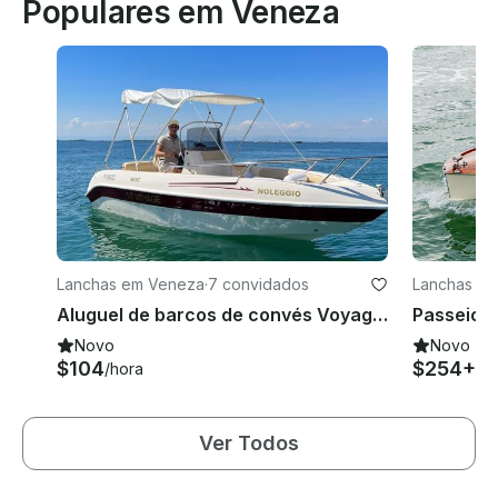
Populares em Veneza
Lanchas em Veneza
·
7 convidados
Lanchas e
Aluguel de barcos de convés Voyage 18 em Venezia, Itália
Novo
Novo
$104
$254+
/hora
/h
Ver Todos