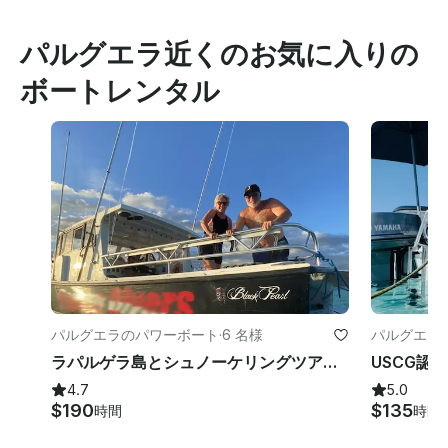
パルグエラ近くのお気に入りの
ボートレンタル
パルグエラのパワーボート
·
6 名様
パルグエラ
ラパルゲラ島とシュノーケリングツアー、ラハスPR
4.7
5.0
$190
$135
時間
時間