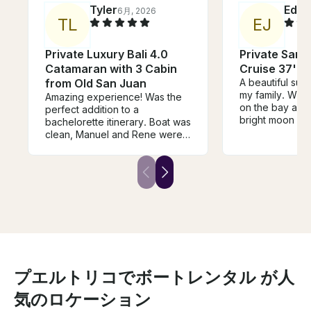
Tyler
Ed
6月, 2026
5月
T
L
E
J
Private Luxury Bali 4.0
Private San 
Catamaran with 3 Cabin
Cruise 37' Sa
from Old San Juan
A beautiful suns
my family. Win
Amazing experience! Was the
on the bay and
perfect addition to a
bright moon an
bachelorette itinerary. Boat was
breeze when we
clean, Manuel and Rene were
Captain Luis a
so attentive and friendly. Cant
Gabby were fill
recommend enough!
information abo
and the history.
recommended!
プエルトリコでボートレンタル が人
気のロケーション