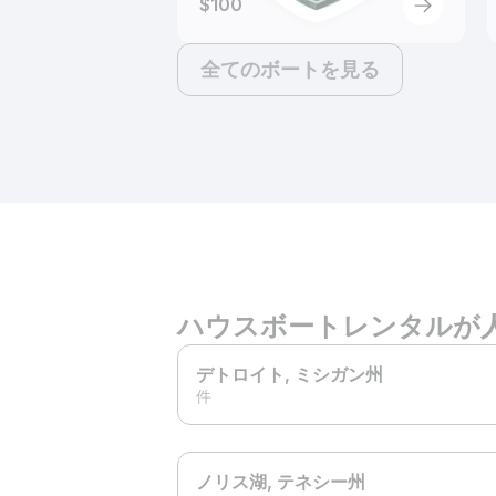
$100
全てのボートを見る
ハウスボートレンタルが
デトロイト
, ミシガン州
件
ノリス湖
, テネシー州