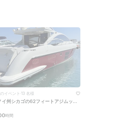
のイベント
·
13 名様
イリノイ州シカゴの62フィートアジムットイタリアンラグジュアリーヨットレンタル（13名様）
00
時間