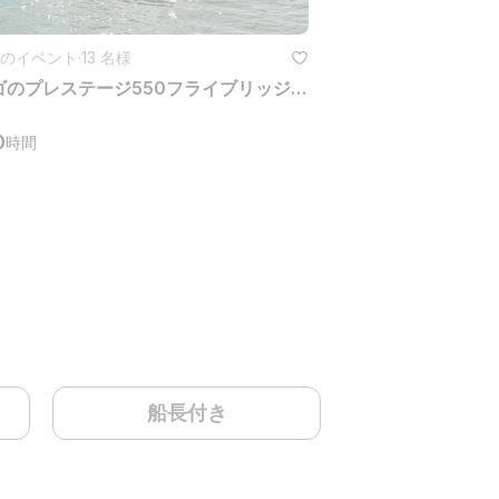
のイベント
·
13 名様
シカゴのプレステージ550フライブリッジ豪華ヨットチャーター
0
時間
船長付き