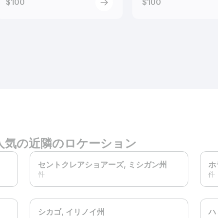
$100
$100
人気の近隣のロケーション
セントクレアショアーズ
, ミシガン州
ホ
件
件
シカゴ
, イリノイ州
ハ