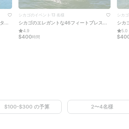
シカゴのイベント
·
13 名様
シカゴ
72フィートのクリス・クラフト・モーターヨット・シカゴ（49件のゲストイベント用）
シカゴのエレガントな46フィートプレステージフライブリッジ豪華ヨット
4.9
5.0
$400
$40
時間
$100-$300 の予算
2〜4名様