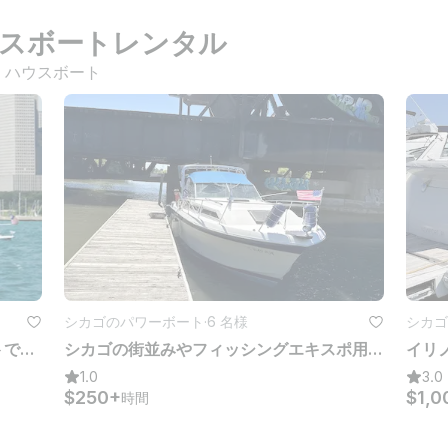
スボートレンタル
 
ハウスボート
シカゴのパワーボート
·
6 名様
シカゴ
ボーテル!44フィートのモーターヨットでの生活-ミシガン州ニューバッファロー
シカゴの街並みやフィッシングエキスポ用の28フィートウェルクラフトサンクルーザー288ヨット
1.0
3.0
$250+
$1,0
時間