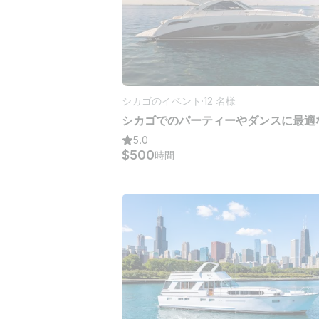
シカゴのイベント
·
12 名様
5.0
$500
時間