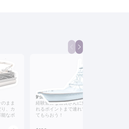
釣船チャーター
ジェ
そのまま
経験豊富な船長さんに魚が釣
速い
だり、カ
れるポイントまで連れて行っ
揃っ
万能なボ
てもらおう！