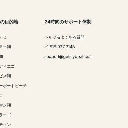
の目的地
24時間のサポート体制
アミ
ヘルプ＆よくある質問
アー湖
+1 818 927 2148
湖
support@getmyboat.com
ディエゴ
ビス湖
ーポートビーチ
ゴ
マン湖
ラーゴ
ティン