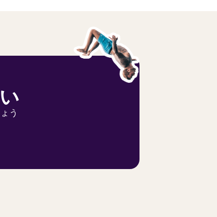
い
しょう