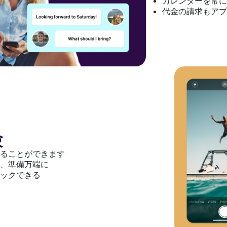
カレンダーを常に
代金の請求もアプ
験
ることができます
、準備万端に
ックできる