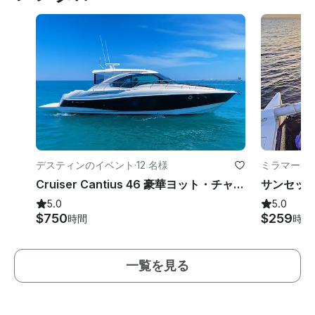
デスティンのイベント
·
12 名様
ミラマー・
Cruiser Cantius 46 豪華ヨット・チャーター・イン・ミラマー・ビーチ、サンデスティン、デスティン
サンセッ
5.0
5.0
$750
$259
時間
時間
一覧を見る