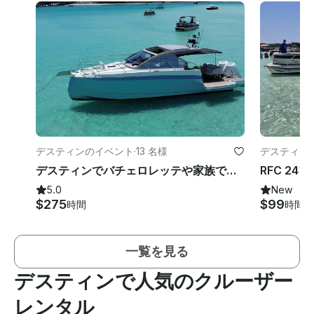
デスティンのイベント
·
13 名様
デスティン
デスティンでバチェロレッテや家族で楽しむ.新しいボートが登場！
5.0
New
$275
$99
時間
時間
一覧を見る
デスティンで人気のクルーザー
レンタル