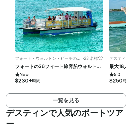
フォート・ウォルトン・ビーチのパ
·
23 名様
デスティン
ワーボート
フォートの36フィート旅客船ウォルトンビーチ/デスティン：ドルフィン、ハーバー、クラブアイランド
New
5.0
$230+
$250
時間
時間
一覧を見る
デスティンで人気のボートツア
ー