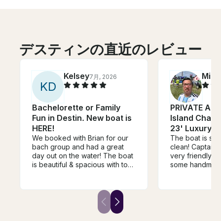
デスティンの直近のレビュー
Kelsey
Minh
7月, 2026
K
D
Bachelorette or Family
PRIVATE All 
Fun in Destin. New boat is
Island Chart
HERE!
23' Luxury Tr
We booked with Brian for our
The boat is sup
bach group and had a great
clean! Captain T
day out on the water! The boat
very friendly, 
is beautiful & spacious with top
some handmade
notch amenties. Brian was
his “treasure b
super accommodating and
grab some seash
easy going. We definitely had
He also provide
the nicest boat at crab island &
scuba gear and
for a 6 hour day we were
super thankful for the shade