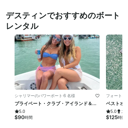
デスティンでおすすめのボート
レンタル
シャリマーのパワーボート
·
6 名様
フォート・
ワーボート
プライベート・クラブ・アイランド＆ボート・ツアー：4時間、6時間、8時間のツアーあり
5.0
5.0
ス
$90
$125
時間
時間