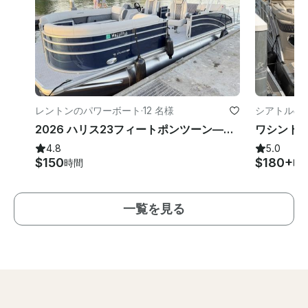
レントンのパワーボート
·
12 名様
シアトルの
2026 ハリス23フィートポンツーン—パーティーや家族に最適
4.8
5.0
$150
$180+
時間
時
一覧を見る