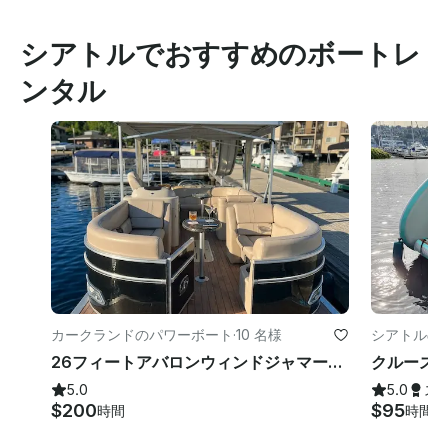
シアトルでおすすめのボートレ
ンタル
カークランドのパワーボート
·
10 名様
シアトルの
26フィートアバロンウィンドジャマースライド付きダブルデッカーポンツーン
5.0
5.0
ス
$200
$95
時間
時間