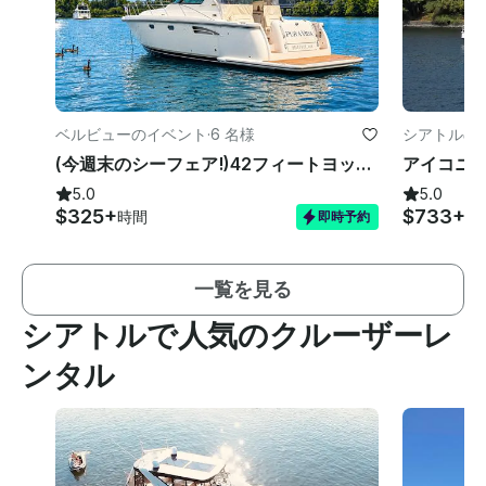
ベルビューのイベント
·
6 名様
シアトルの
(今週末のシーフェア!)42フィートヨット — キャプテン付属!
5.0
5.0
$325+
$733+
時間
時
即時予約
一覧を見る
シアトルで人気のクルーザーレ
ンタル