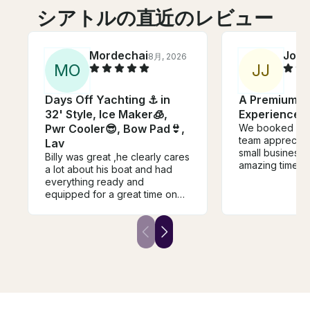
シアトルの直近のレビュー
Mordechai
Joey
8月, 2026
M
O
J
J
Days Off Yachting ⚓️ in
A Premium L
32' Style, Ice Maker🧊,
Experience in
Pwr Cooler😎, Bow Pad👙,
We booked a 4-
team appreciati
Lav
small business
Billy was great ,he clearly cares
amazing time! 
a lot about his boat and had
struck the perf
everything ready and
between being f
equipped for a great time on
friendly while a
the water. He took the time to
enough space a
train us and explain every part
enjoy the expe
before we headed out to the
boat is well kep
lake. The boat was clean and
with plenty of 
had everything we needed.
seating for ev
Highly recommended, and we'll
a clean restro
definitely rent again!
a cozy interior 
weather. We de