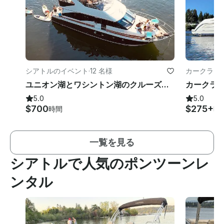
シアトルのイベント
·
12 名様
カークラン
ユニオン湖とワシントン湖のクルーズ用の豪華56フィートのヨット
5.0
5.0
$700
$275+
時間
時
一覧を見る
シアトルで人気のポンツーンレ
ンタル