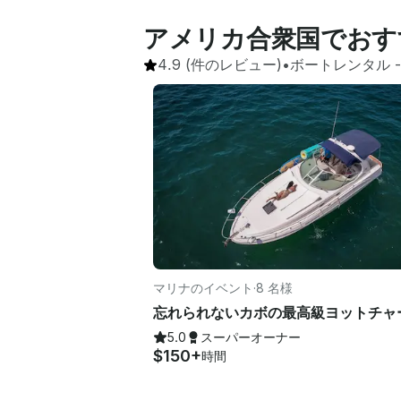
アメリカ合衆国でおす
4.9
(件のレビュー)
•
ボートレンタル
 -
マリナのイベント
·
8 名様
5.0
スーパーオーナー
$150+
時間