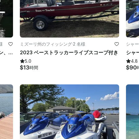
様
ミズーリ州のフィッシング
·
2 名様
シャー
パワフルでラグジュアリなトリトゥーン、150馬力と、美しいガストン湖のおもちゃが勢ぞろい！
2023 ベーストラッカーライブスコープ付き
5.0
4.8
$13
$90
時間