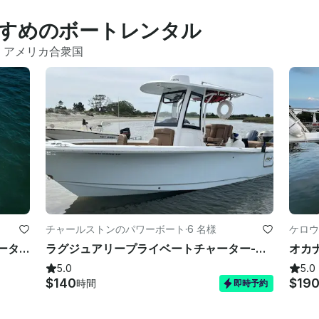
すめのボートレンタル
 
アメリカ合衆国
チャールストンのパワーボート
·
6 名様
ケロウ
忘れられないカボの最高級ヨットチャーター — 35フィートのシーレイ体験
ラグジュアリープライベートチャーター-クルーズ、パーティー、バチェロレッテ-26' シーハント 265 ウルトラ
5.0
5.0
$140
$19
時間
即時予約