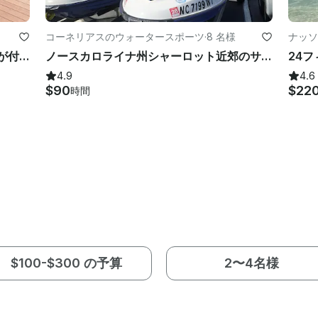
コーネリアスのウォータースポーツ
·
8 名様
ナッソ
手ごろな価格で楽しめる湖のチューブが付属
ノースカロライナ州シャーロット近郊のサウスカロライナ州ノーマン湖/ワイリー湖での楽しい時間のジェットスキーレンタル
4.9
4.6
$90
$22
時間
$100-$300 の予算
2〜4名様