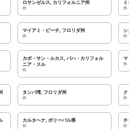
ロサンゼルス
, カリフォルニア州
ミ
件
件
マイアミ・ビーチ
, フロリダ州
シ
件
件
カボ・サン・ルカス
, バハ・カリフォル
マ
ニア・スル
件
件
州
タンパ湾
, フロリダ州
ク
件
件
ル
カルタヘナ
, ボリーバル県
チ
件
件