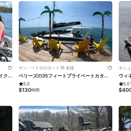
サン・ペドロのヨット
·
16 名様
オシュ
コーダレーンのキャプテンを務めたレイククルーズとバーベキュー（22フィートのサウスベイポンツーン付き）
ベリーズの35フィートプライベートカタマランチャーター
5.0
5.0
$130
$40
時間