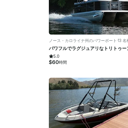
ノース・カロライナ州のパワーボート
·
13 名
5.0
$60
時間