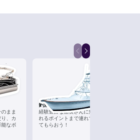
釣船チャーター
フィ
そのまま
経験豊富な船長さんに魚が釣
近海
だり、カ
れるポイントまで連れて行っ
なボ
万能なボ
てもらおう！