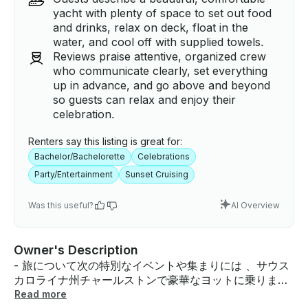
yacht with plenty of space to set out food
and drinks, relax on deck, float in the
water, and cool off with supplied towels.
Reviews praise attentive, organized crew
who communicate clearly, set everything
up in advance, and go above and beyond
so guests can relax and enjoy their
celebration.
Renters say this listing is great for:
Bachelor/Bachelorette
Celebrations
Party/Entertainment
Sunset Cruising
Was this useful?
AI Overview
Owner's Description
- 旅について次の特別なイベントや集まりには 、サウス
カロライナ州チャールストンで豪華なヨットに乗りまし
ょう。このヨットは、エレガントなインテリアと広々と
Read more