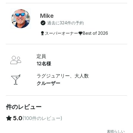
したエンターテイメントエリアを備えているため、あら
ゆる機会に最適です。座ってリラックスしたり、キャプ
テンやクルーがチャールストン・ハーバーの素晴らしい
Mike
景色を案内してくれるので、ダンスパーティーを始めま
過去に324件の予約
しょう。イルカウォッチングでも、カジュアルなクルー
ズでも、特別なイベントを祝う場合でも、このヨットは
スーパーオーナー
Best of 2026
楽しくリラックスするのに理想的な環境です。 ボートに
ついてこの全長46フィートのジェファーソン・サンデッ
キ・モーターヨットは 、美しいチーク材の内装が特徴
定員
で、2つのフロアにまたがる複数のエンターテイメント
スペースを備えています。メインサロンには、白いイタ
12名様
リアンレザーを使用した快適な座席、薄型テレビ、プレ
ミアムBluetoothサウンドシステムが備わっています。2
ラグジュアリー、大人数
室のプライベートステートルームには、フルバスルー
クルーザー
ム、チーク材のインテリア、エアコン、暖房が備わり、
豪華なお部屋をお過ごしいただけます。後部デッキには
ユニット式のソファーがあり、悪天候時には完全に閉じ
ることができます。上部の橋には360度の息を呑むよう
件のレビュー
な海の景色を望む広々とした座席があり、正面のサンデ
5.0
(100件のレビュー)
ッキはイルカを見たり、ゲストと交流したり、太陽の下
でリラックスしたりするのに最適です 。料金に含まれる
ものご旅行には、 氷を入れたクーラーボックスとボトル
素晴らしい