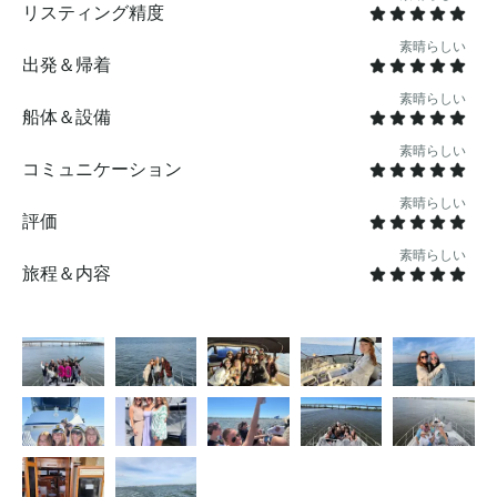
リスティング精度
入り飲料水が含まれます。船長の費用、保険、燃料費は
含まれており、予約前のクルーズの所要時間に基づいて
素晴らしい
旅行カートで計算されます。 含まれていないもの食べ物
出発＆帰着
や飲み物は含まれていませんが 、ご自身で船内に持ち込
素晴らしい
むことはできます。チップは含まれていませんが、船長
船体＆設備
や乗組員には感謝されています。ケータリングは、ご要
素晴らしい
望に応じてヨットに直接お届けするように事前に手配で
コミュニケーション
きます 。その他知っておくべきことヨットはチャールス
トンのダウンタウンという便利な場所にあり 、ほとんど
素晴らしい
評価
のホテル、レストラン、バーからタクシーまたはウーバ
ーでわずか5〜10分です。クルーズは最低2時間の予約が
素晴らしい
必要です。ケータリングについてサポートが必要な場合
旅程＆内容
はお知らせください。ご到着前にヨットへのお届けを手
配いたします 。チャールストンの水上で皆さんにお会い
できるのを楽しみにしています！