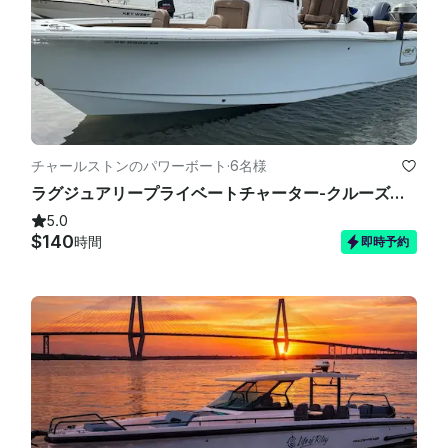
す。

チャールストンのパワーボート
·
6名様
ラグジュアリープライベートチャーター-クルーズ、パーティー、バチェロレッテ-26' シーハント 265 ウルトラ
5.0
$140
時間
即時予約