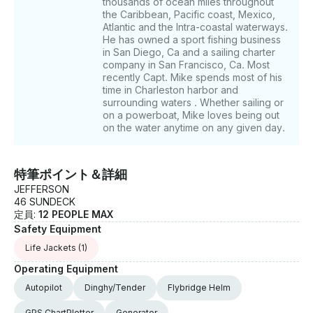
thousands of ocean miles throughout
the Caribbean, Pacific coast, Mexico,
Atlantic and the Intra-coastal waterways.
He has owned a sport fishing business
in San Diego, Ca and a sailing charter
company in San Francisco, Ca. Most
recently Capt. Mike spends most of his
time in Charleston harbor and
surrounding waters . Whether sailing or
on a powerboat, Mike loves being out
on the water anytime on any given day.
特筆ポイント＆詳細
JEFFERSON
46 SUNDECK
定員:
12 PEOPLE MAX
Safety Equipment
Life Jackets
(1)
Operating Equipment
Autopilot
Dinghy/Tender
Flybridge Helm
GPS ChartPlotter
Generator