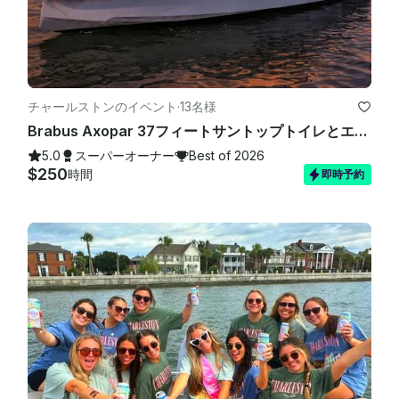
チャールストンのイベント
·
13名様
Brabus Axopar 37フィートサントップトイレとエアコン付き-チャールストンでは最大13名様まで
5.0
スーパーオーナー
Best of 2026
$250
時間
即時予約