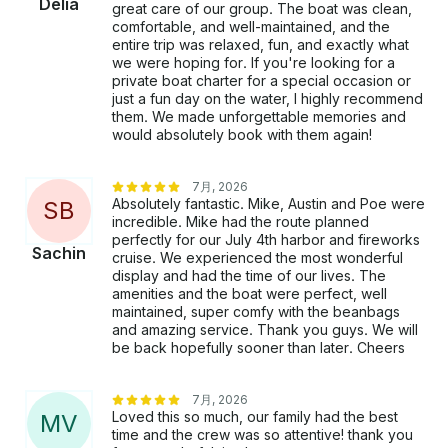
Delia
great care of our group. The boat was clean,
comfortable, and well-maintained, and the
entire trip was relaxed, fun, and exactly what
we were hoping for. If you're looking for a
private boat charter for a special occasion or
just a fun day on the water, I highly recommend
them. We made unforgettable memories and
would absolutely book with them again!
7月, 2026
Absolutely fantastic. Mike, Austin and Poe were
S
B
incredible. Mike had the route planned
perfectly for our July 4th harbor and fireworks
Sachin
cruise. We experienced the most wonderful
display and had the time of our lives. The
amenities and the boat were perfect, well
maintained, super comfy with the beanbags
and amazing service. Thank you guys. We will
be back hopefully sooner than later. Cheers
7月, 2026
Loved this so much, our family had the best
M
V
time and the crew was so attentive! thank you