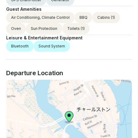
Guest Amenities
Air Conditioning, Climate Control
BBQ
Cabins
(1)
Oven
Sun Protection
Toilets
(1)
Leisure & Entertainment Equipment
Bluetooth
Sound System
Departure Location