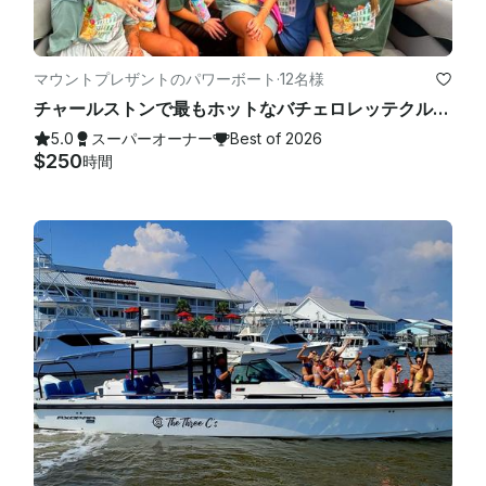
マウントプレザントのパワーボート
·
12名様
チャールストンで最もホットなバチェロレッテクルーズ—今すぐ予約して最高の日程をチェック!
5.0
スーパーオーナー
Best of 2026
$250
時間