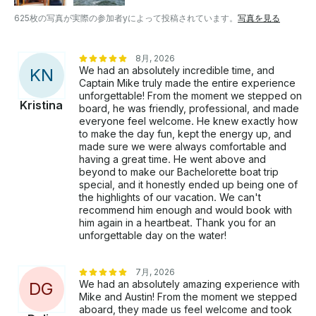
625枚の写真が実際の参加者yによって投稿されています。
写真を見る
8月, 2026
We had an absolutely incredible time, and
K
N
Captain Mike truly made the entire experience
unforgettable! From the moment we stepped on
Kristina
board, he was friendly, professional, and made
everyone feel welcome. He knew exactly how
to make the day fun, kept the energy up, and
made sure we were always comfortable and
having a great time. He went above and
beyond to make our Bachelorette boat trip
special, and it honestly ended up being one of
the highlights of our vacation. We can't
recommend him enough and would book with
him again in a heartbeat. Thank you for an
unforgettable day on the water!
7月, 2026
We had an absolutely amazing experience with
D
G
Mike and Austin! From the moment we stepped
aboard, they made us feel welcome and took