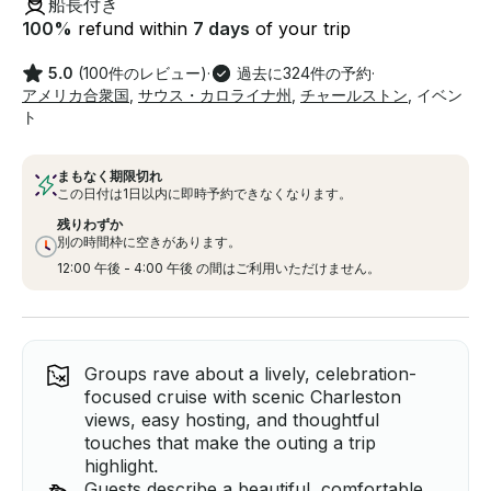
船長付き
100
%
refund within
7 days
of your trip
5.0
(100件のレビュー)
·
過去に324件の予約
·
アメリカ合衆国
,
サウス・カロライナ州
,
チャールストン
,
イベン
ト
まもなく期限切れ
この日付は1日以内に即時予約できなくなります。
残りわずか
別の時間枠に空きがあります。
12:00 午後 - 4:00 午後 の間はご利用いただけません。
Groups rave about a lively, celebration-
focused cruise with scenic Charleston
views, easy hosting, and thoughtful
touches that make the outing a trip
highlight.
Guests describe a beautiful, comfortable