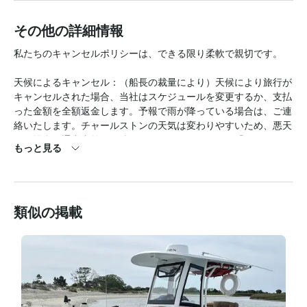
その他の詳細情報
私たちのキャンセルポリシーは、できる限り柔軟で親切です。

天候によるキャンセル：（船長の裁量により）天候により旅行が
キャンセルされた場合、当社はスケジュールを変更するか、支払
った金額を全額返金します。予報で雨が降っている場合は、ご連
絡いたします。チャールストンの天気は変わりやすいため、悪天
候の場合は通常直前まで待ってキャンセルします。「Southern 
もっと見る
Wonder」は、簡単にフルエンクロージャーをドロップできるの
で、どんな天候のイベントにも対応できます。すぐにグループを
濡らさずに保てます

類似の掲載
。ゲストによるキャンセル：チャーター日から7日以内にキャン
セルした場合、50% が返金されます。出発後48時間以内のキャ
ンセル料は返金されません

。船長によるキャンセル：悪天候、環境条件、予期せぬ禁止状
況、または機械的な故障が発生した場合、チャーターは旅行前に
相互に合意した日に再スケジュールされるか、全額返金されま