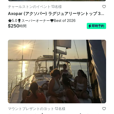
チャールストンのイベント
·
13名様
Axopar (アクソパー) ラグジュアリーサントップ 37フィートサントップ（船内トイレ付き）— チャールストンでは最大13名様まで
5.0
スーパーオーナー
Best of 2026
$250
時間
即時予約
マウントプレザントのヨット
·
12名様