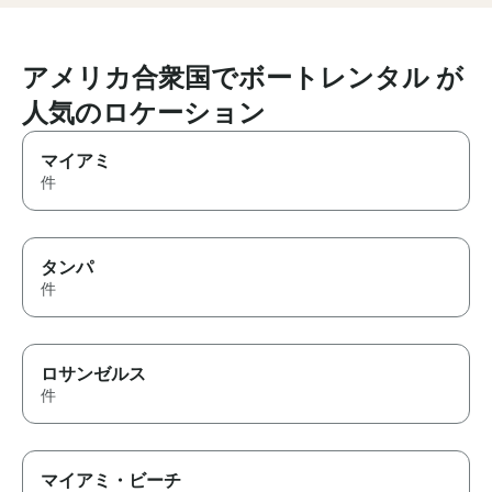
up close, it made the day even
more unforgettable! Captain
Trent knew all the best spots
and gave us plenty of time to
アメリカ合衆国でボートレンタル が
enjoy the water and take it all
人気のロケーション
in. If you’re looking for a
private charter with someone
who truly cares about giving
マイアミ
you the best experience
件
possible, Captain Trent is the
one to book. We can’t thank
him enough for an
unforgettable day and will
タンパ
absolutely be back!
件
ロサンゼルス
件
マイアミ・ビーチ