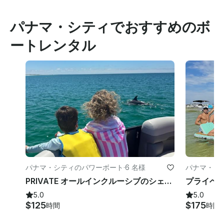
パナマ・シティでおすすめのボ
ートレンタル
パナマ・シティのパワーボート
·
6 名様
パナマ・シ
PRIVATE オールインクルーシブのシェルアイランドチャーター!!真新しいラグジュアリー・トリトゥーン!!23 フィート
5.0
5.0
$125
$175
時間
時間