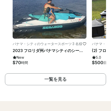
パナマ・シティのウォータースポーツ
·
3 名様
パナマ・シ
2023 フロリダ州パナマシティのシードゥー GTX プロ 130 ジェットスキー
New
5.0
$70
$500
時間
日
一覧を見る