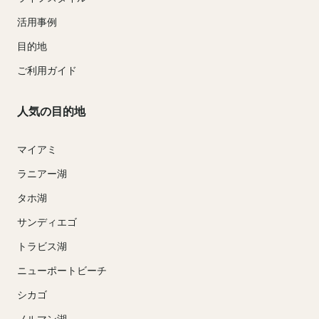
活用事例
目的地
ご利用ガイド
人気の目的地
マイアミ
ラニアー湖
タホ湖
サンディエゴ
トラビス湖
ニューポートビーチ
シカゴ
ノルマン湖