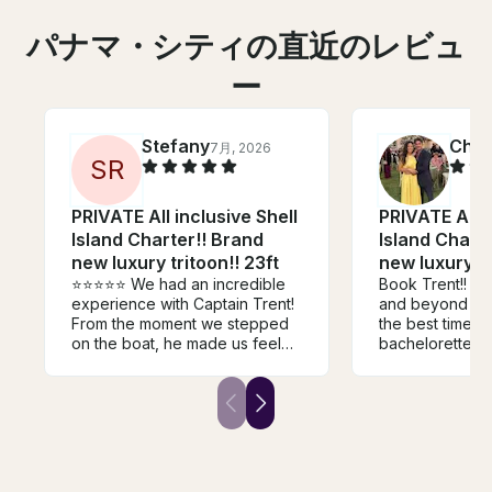
パナマ・シティの直近のレビュ
ー
Stefany
Cher
7月, 2026
S
R
PRIVATE All inclusive Shell
PRIVATE All i
Island Charter!! Brand
Island Chart
new luxury tritoon!! 23ft
new luxury tr
⭐️⭐️⭐️⭐️⭐️ We had an incredible
Book Trent!! H
experience with Captain Trent!
and beyond to
From the moment we stepped
the best time f
on the boat, he made us feel
bachelorette tr
welcome and made sure we
expecting all th
had an amazing time. He was
excursions and
professional, knowledgeable,
happier. We ex
and made the entire trip fun,
with Trent beca
relaxing, and safe. One of the
fun! He also ha
highlights was getting to see
with great surr
dolphins and even sea turtles
10/10 and will b