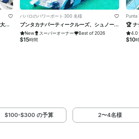
ババロのパワーボート
·
300 名様
Punt
!!🎉 ベスト2025アワード 🎉!!ババロ最大のヨット
プンタカナパーティークルーズ、シュノーケリング、スライドサンドバー、エンターテインメント
New
スーパーオーナー
Best of 2026
4.0
$15
$10
時間
$100-$300 の予算
2〜4名様