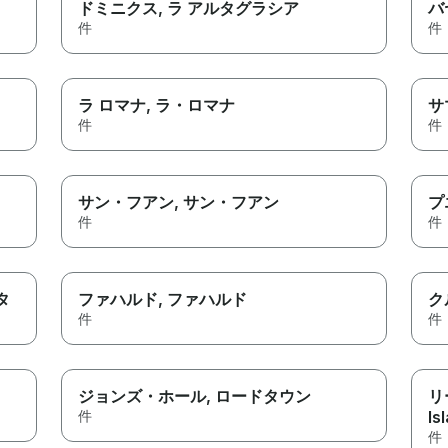
ドミニクス
, ラ アルタグラシア
バ
件
件
ラ ロマナ
, ラ・ロマナ
サ
件
件
サン・フアン
, サン・フアン
プ
件
件
タ
ファハルド
, ファハルド
ク
件
件
ジョンズ・ホール
, ロードタウン
リ
件
Is
件