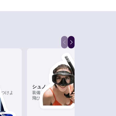
シュノーケリング
フィ
につけよ
装備を整えてボートから水に
近海
飛び込もう！
なボ