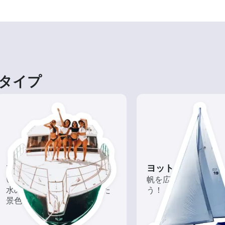
タイプ
ツアー
ヨット
いろんな再発見があるかも!?
帆を広げて風を味方
水の上から眺める一味違った
う！
景色を楽しもう！