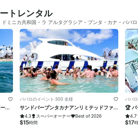
ートレンタル
- 
ドミニカ共和国
 - 
ラ アルタグラシア
 - 
プンタ・カナ
 - 
ババロ
ババロのイベント
·
300 名様
ババロ
🐬 ベストオブ2026 🔶 プライベートボートツアー 🔶 シュノーケリング、シープール、ワイルドビーチ。
サンドバープンタカナアンリミテッドファンシュノーケリングエンターテイメントブーズクルーズバッハ
4.3
スーパーオーナー
Best of 2026
4.7
$15
$17
時間