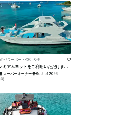
のパワーボート
·
120 名様
🥳 プレミアムヨットをご利用いただけます-ミュージック、キャプテン、クルーが含まれています 🧑🏽‍✈
スーパーオーナー
Best of 2026
時間