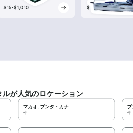
$15-$1,010
$15-$1,495
タルが人気のロケーション
マカオ
, プンタ・カナ
プ
件
件