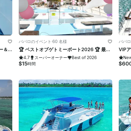
ババロのイベント
·
60 名様
ババロ
🏆 5つ星豪華ヨット：誕生日パーティー＆クルー完全プライベート 🎉
🏆 ベストオブゲトミーボート2026 🏆 最大限の快適さを実現する豪華でエレガントなヨット
4.7
スーパーオーナー
Best of 2026
Ne
$15
$60
時間