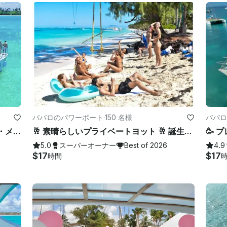
ババロのパワーボート
·
150 名様
ババロ
ヨットアドベンチャー ⭐️⭐️⭐️⭐️⭐️ ファン・メモリーズ、キャプテン＆クルー付属
🥂 素晴らしいプライベートヨット 🥂 誕生日・バチェラー・パーティーを作る 🍾 家族の再会 🥳
5.0
スーパーオーナー
Best of 2026
4.9
$17
$17
時間