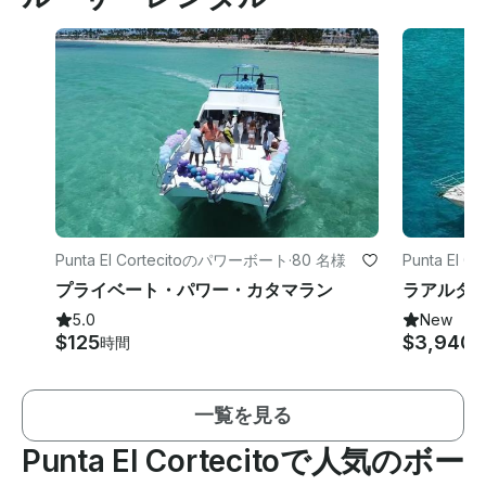
Punta El Cortecitoのパワーボート
·
80 名様
Punta El 
プライベート・パワー・カタマラン
5.0
New
$125
$3,940
時間
一覧を見る
Punta El Cortecitoで人気のボー