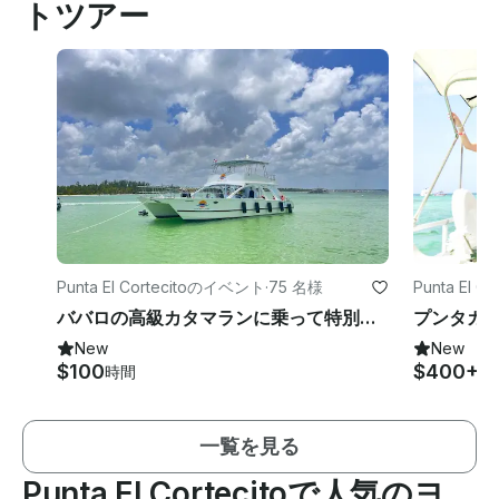
トツアー
Punta El Cortecitoのイベント
·
75 名様
Punta El
ババロの高級カタマランに乗って特別な体験をお楽しみください
New
New
$100
$400+
時間
時
一覧を見る
Punta El Cortecitoで人気のヨ