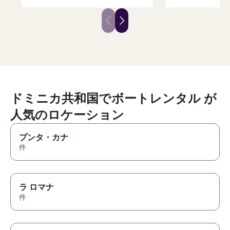
accommodating, even helping
so friendly and
navigate snorkeling. We were a
accommodating
family reunion of 30 and had
much time in th
the whole boat to our selves. It
snorkeling, and
was spacious and the included
sandbar, which 
alcoholand fruit were a plus!
the highlights o
Dancing on the 
the nine of us m
special and pri
unforgettable e
you’re ever loo
ドミニカ共和国でボートレンタル が
perfect mix of 
人気のロケーション
relaxation, and fu
Cheers to ama
with even bett
プンタ・カナ
件
ラ ロマナ
件