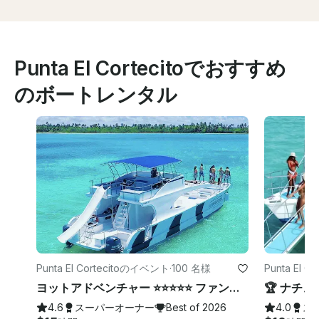
Punta El Cortecitoでおすすめ
のボートレンタル
Punta El Cortecitoのイベント
·
100 名様
Punta El
ヨットアドベンチャー ⭐️⭐️⭐️⭐️⭐️ ファン・メモリーズ、キャプテン＆クルー付属
4.6
スーパーオーナー
Best of 2026
4.0
ス