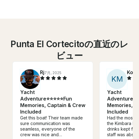
Punta El Cortecitoの直近のレ
ビュー
Rj
Kory
7月, 2025
K
M
Yacht
Yacht
Adventure⭐️⭐️⭐️⭐️⭐️Fun
Adventure⭐️⭐️
Memories, Captain & Crew
Memories, C
Included
Included
Get this boat! Their team made
Had the most in
sure communication was
the Kimbara boa
seamless, everyone of the
drinks kept flo
crew was nice and
staff was abso