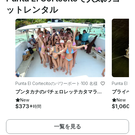
ットレンタル
Punta El Cortecitoのパワーボート
·
100 名様
Punta El 
プンタカナのバチェロレッテカタマラン—オールインクルーシブ（3時間または6時間）
New
New
$373+
$1,060
時間
時
一覧を見る