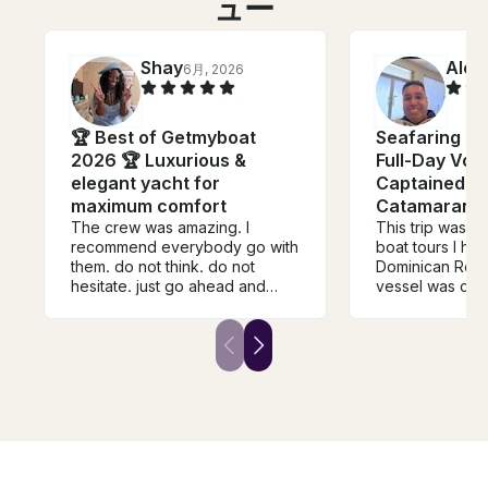
ュー
Shay
Alex
6月, 2026
🏆 Best of Getmyboat
Seafaring Es
2026 🏆 Luxurious &
Full-Day Voy
elegant yacht for
Captained 7
maximum comfort
Catamaran 
The crew was amazing. I
This trip was o
recommend everybody go with
boat tours I hav
them. do not think. do not
Dominican Repu
hesitate. just go ahead and
vessel was clea
bucket. the crew is amazing
condition, the s
and music was bumping. liquor
friendly and re
was great and the decorations
definitely rec
were amazing. the crew was
looking forward
like family. I absolutely adored
with them soon.
them. please check them out.
just go ahead and forward. you
won't have a time in your life.
even my grandparents said
they would do it this again do it!