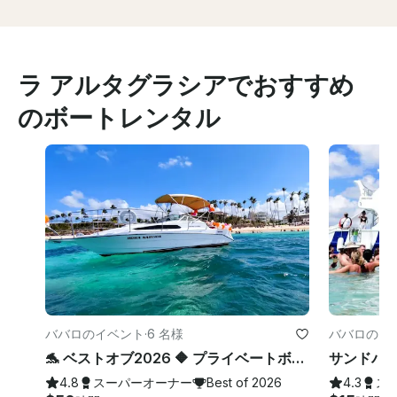
ラ アルタグラシアでおすすめ
のボートレンタル
ババロのイベント
·
6 名様
ババロのイ
🐬 ベストオブ2026 🔶 プライベートボートツアー 🔶 シュノーケリング、シープール、ワイルドビーチ。
4.8
スーパーオーナー
Best of 2026
4.3
ス