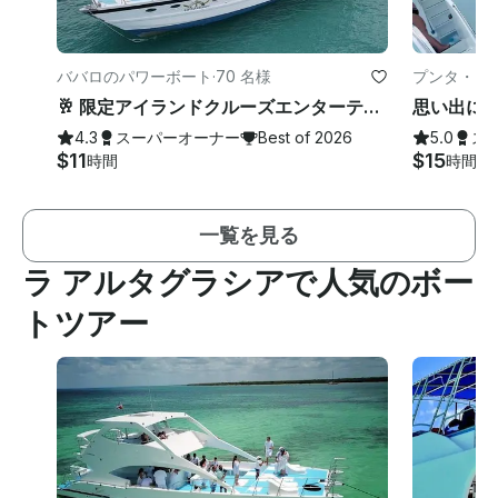
ババロのパワーボート
·
70 名様
プンタ・カ
🥂 限定アイランドクルーズエンターテイメントバーミュージックダンスパーティーキャプテンチャーター 🏝
4.3
スーパーオーナー
Best of 2026
5.0
ス
$11
$15
時間
時間
一覧を見る
ラ アルタグラシアで人気のボー
トツアー