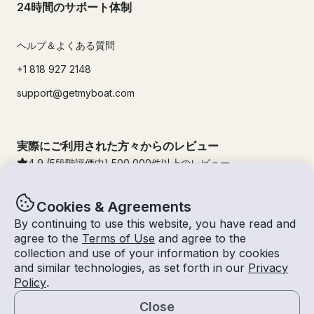
24時間のサポート体制
ヘルプ＆よくある質問
+1 818 927 2148
support@getmyboat.com
実際にご利用された方々からのレビュー
4.9
(5段階評価中)
500,000
件以上のレビュー
Cookies & Agreements
By continuing to use this website, you have read and
agree to the
Terms of Use
and agree to the
collection and use of your information by cookies
and similar technologies, as set forth in our
Privacy
Policy
.
Close