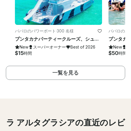
ババロのパワーボート
·
300 名様
ババロのパ
プンタカナパーティークルーズ、シュノーケリング、スライドサンドバー、エンターテインメント
New
スーパーオーナー
Best of 2026
New
ス
$15
$50
時間
時間
一覧を見る
ラ アルタグラシアの直近のレビ