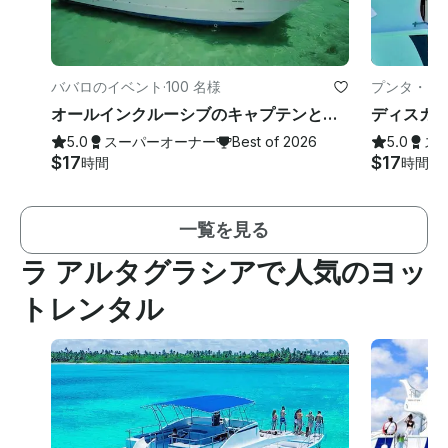
ババロのイベント
·
100 名様
プンタ・カ
オールインクルーシブのキャプテンとクルーがいるプンタカナの高級5つ星プライベートヨット！
5.0
スーパーオーナー
Best of 2026
5.0
ス
$17
$17
時間
時間
一覧を見る
ラ アルタグラシアで人気のヨッ
トレンタル