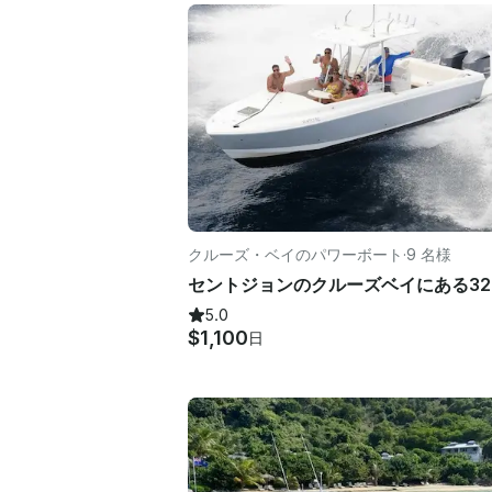
クルーズ・ベイのパワーボート
·
9 名様
5.0
$1,100
日