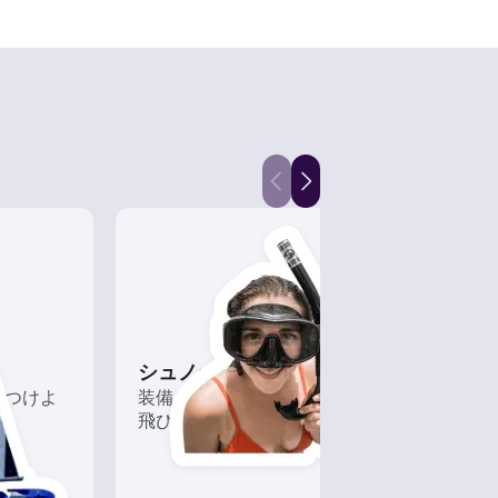
シュノーケリング
カヤ
につけよ
装備を整えてボートから水に
水上
飛び込もう！
必要