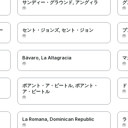
サンディー・グラウンド
, アングィラ
グ
件
件
ー
セント・ジョンズ
, セント・ジョン
プ
件
件
Bávaro
, La Altagracia
マ
件
件
ポアント・ア・ピートル
, ポアント・
ド
ア・ピートル
件
件
La Romana
, Dominican Republic
ラ
件
件