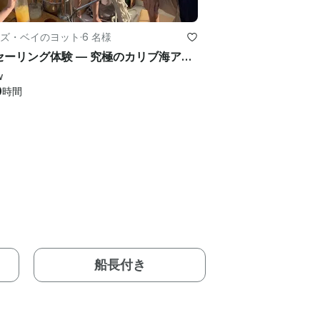
ズ・ベイのヨット
·
6 名様
豪華セーリング体験 — 究極のカリブ海アドベンチャー
w
0
時間
船長付き