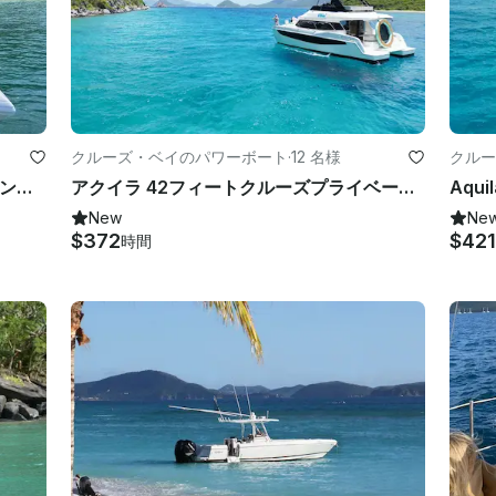
クルーズ・ベイのパワーボート
·
12 名様
クルー
37フィートイントレピッドセンターコンソールボート 12人用 St John
アクイラ 42フィートクルーズプライベート全日ツアー-USVI
New
Ne
$372
$421
時間