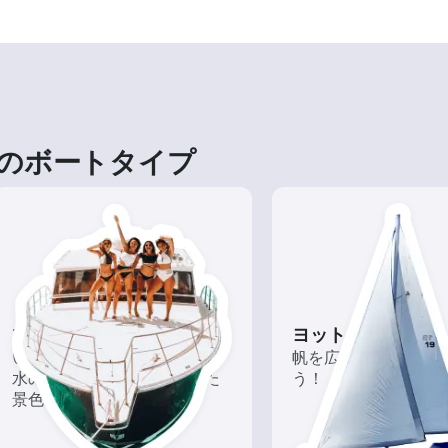
のボートタイプ
ツアー
ヨット
いろんな再発見があるかも!?
帆を広げて風を味方
水の上から眺める一味違った
う！
景色を楽しもう！