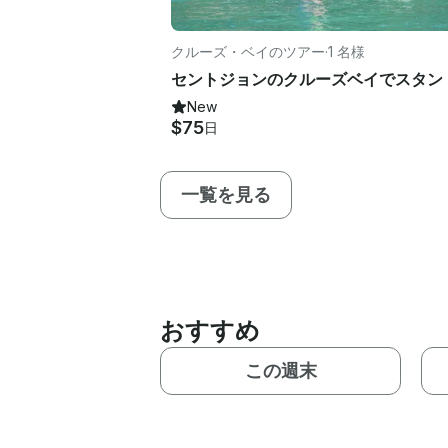
クルーズ・ベイのツアー
·
1 名様
New
$75
日
一覧を見る
おすすめ
この週末