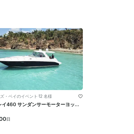
ズ・ベイのイベント
·
12 名様
シーレイ460 サンダンサーモーターヨットレンタル（USVI/BVI）
00
日