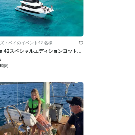
ズ・ベイのイベント
·
12 名様
Aquila 42スペシャルエディションヨットでのBVIでのプライベート終日旅行
w
時間