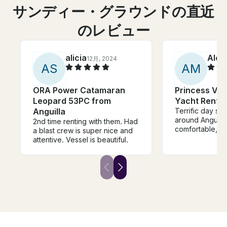
サンディー・グラウンドの直近
のレビュー
alicia
Alex
12月, 2024
A
S
A
M
ORA Power Catamaran
Princess V5
Leopard 53PC from
Yacht Rental 
Anguilla
Terrific day spe
around Anguilla 
2nd time renting with them. Had
comfortable, sp
a blast crew is super nice and
attentive. Vessel is beautiful.