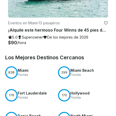
Eventos en Miami
·
13 pasajeros
¡Alquile este hermoso Four Winns de 45 pies de descuento con 100$ o una moto acuática GRATIS de lunes a viernes!
5.0
Superowner
De los mejores de 2026
$90
/hora
Los Mejores Destinos Cercanos
Miami
Miami Beach
838
299
Florida
Florida
Fort Lauderdale
Hollywood
176
170
Florida
Florida
Dania Beach
North Miami