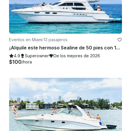
Eventos en Miami
·
13 pasajeros
¡Alquile este hermoso Sealine de 50 pies con 100$ de descuento o una moto acuática GRATIS de lunes a viernes!
4.9
Superowner
De los mejores de 2026
$100
/hora