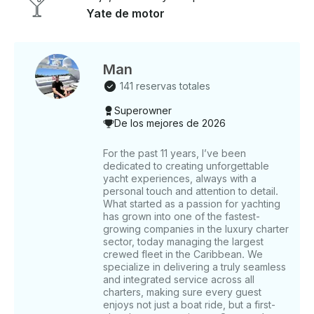
Prepárese para una aventura en la que el lujo se
Yate de motor
combina con la majestuosidad del mar, prometiendo
una experiencia de chárter sin igual en Miami. Le
espera su épico viaje de descubrimiento e indulgencia
. Características: • Constructor: Azimut • Tipo: yate •
Man
Longitud: 86 pies • Capacidad: 12 personas •
141 reservas totales
Cabinas: 4 • Baño: 4 Incluye: • Capitán •
Superowner
Combustible para yates • Hielo • Toallas • Equipo de
De los mejores de 2026
snorkel QUÉ ESPERAR: Nuestros principales
destinos incluyen la bahía de Biscayne, el puerto de
For the past 11 years, I’ve been
Miami, Celebrity Residences, Miami Downtown (vistas
dedicated to creating unforgettable
panorámicas) , Fisher Island, Key Biscayne, Star
yacht experiences, always with a
Island y Monument Island. En Monument Island,
personal touch and attention to detail.
puedes desembarcar y divertirte con otros
What started as a passion for yachting
propietarios de yates o con tu grupo. También
has grown into one of the fastest-
puedes nadar o montar en moto acuática en sus
growing companies in the luxury charter
sector, today managing the largest
aguas cristalinas . Si está interesado en hacer una
crewed fleet in the Caribbean. We
parada para almorzar, tiene a su disposición
specialize in delivering a truly seamless
numerosas opciones, como Seaspice, Kiki's, Boaters
and integrated service across all
Grille, Rusty Pelican, Garcia's y más. Y recuerde que
charters, making sure every guest
podemos personalizar un itinerario a medida para
enjoys not just a boat ride, but a first-