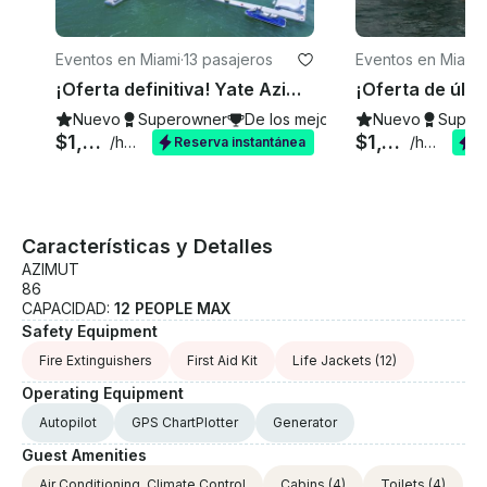
Eventos en Miami
·
13 pasajeros
Eventos en Miami
ach
¡Oferta definitiva! Yate Azimut de 103 pies en alquiler en Miami, Florida.
Nuevo
Superowner
De los mejores de 2026
Nuevo
Super
$1,395
$1,028
/hora
/hora
Reserva instantánea
R
Características y Detalles
AZIMUT
86
CAPACIDAD:
12 PEOPLE MAX
Safety Equipment
Fire Extinguishers
First Aid Kit
Life Jackets
(12)
Operating Equipment
Autopilot
GPS ChartPlotter
Generator
Guest Amenities
Air Conditioning, Climate Control
Cabins
(4)
Toilets
(4)