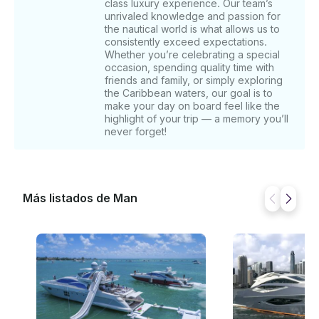
usted y su grupo. Nota: El área de cobertura del
class luxury experience. Our team’s
unrivaled knowledge and passion for
itinerario turístico puede variar según el yate y la
the nautical world is what allows us to
duración del alquiler.
consistently exceed expectations.
Whether you’re celebrating a special
occasion, spending quality time with
friends and family, or simply exploring
the Caribbean waters, our goal is to
make your day on board feel like the
highlight of your trip — a memory you’ll
never forget!
Más listados de Man