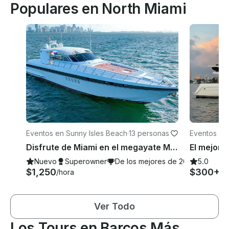
Populares en North Miami
Eventos en Sunny Isles Beach
·
13 personas
Eventos en
h
Disfrute de Miami en el megayate Mangusta de 84 pies
Nuevo
Superowner
De los mejores de 2026
5.0
$1,250
$300+
/hora
/h
Ver Todo
Los Tours en Barcos Más