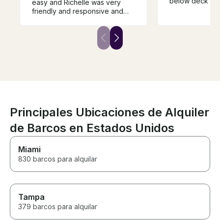
below deck we
easy and Richelle was very
welcoming when
friendly and responsive and
loved sitting o
answered all our questions.
the front of the
Boat was in location on time
were cruising.
and fully prepped to go.
anchored at R
Captain Able was a perfect
Island,and jump
Captain to have 🫡. if you want
float in the wate
a fun day on the water, book
was refreshing! Cassidy did a
with Richelle and Caption Able.
amazing job and
10/10
of us so well! We felt so
spoiled! I'm sure she was tired
from running ar
Principales Ubicaciones de Alquiler
making sure we
"hydrated"! The captain took
de Barcos en Estados Unidos
great care of g
the different ar
Miami
waterway, and 
830 barcos para alquilar
safe. He's a sk
professional boat d
come back to M
a boat day agai
definitely look you
Tampa
you!
379 barcos para alquilar