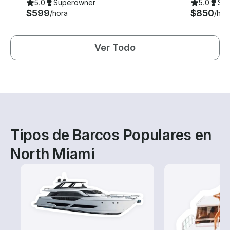
5.0
Superowner
5.0
Su
$599
$850
/hora
/hor
Ver Todo
Tipos de Barcos Populares en
North Miami