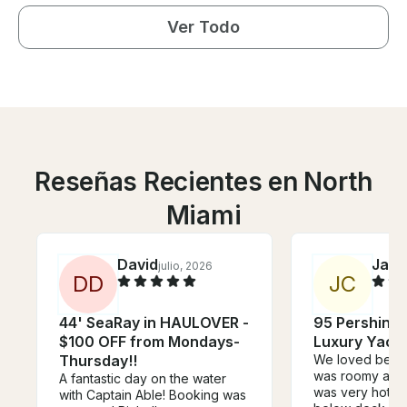
Ver Todo
Reseñas Recientes en North
Miami
David
Jan
julio, 2026
j
D
D
J
C
44' SeaRay in HAULOVER -
95 Pershing
$100 OFF from Mondays-
Luxury Yach
Thursday!!
We loved being o
was roomy and c
A fantastic day on the water
was very hot, 
with Captain Able! Booking was