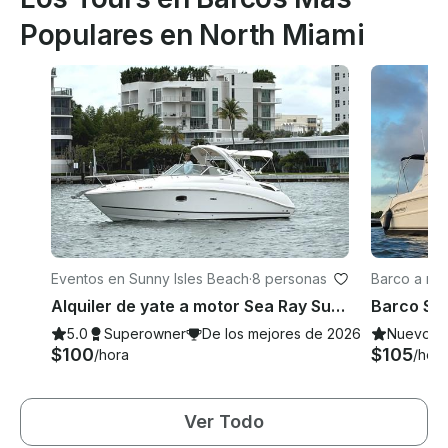
Populares en North Miami
Eventos en Sunny Isles Beach
·
8 personas
Barco a mot
Beach
Alquiler de yate a motor Sea Ray Sundancer de 30 pies en Haulover, North Miami Beach
5.0
Superowner
De los mejores de 2026
Nuevo
$100
$105
/hora
/hora
Ver Todo