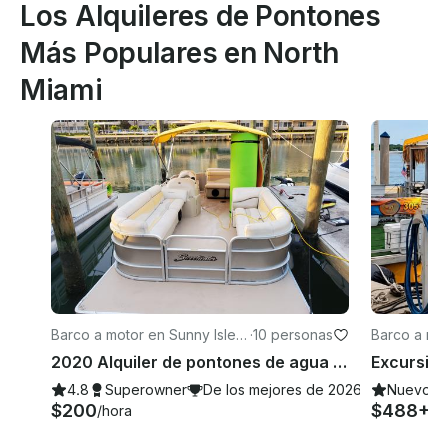
Los Alquileres de Pontones
Más Populares en North
Miami
Barco a motor en Sunny Isles
·
10 personas
Barco a mot
Beach
Beach
2020 Alquiler de pontones de agua salada en Miami Beach, Florida
4.8
Superowner
De los mejores de 2026
Nuevo
$200
$488+
/hora
/h