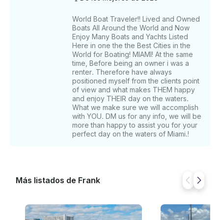
de un alquiler sin tripulación y, al hacer la reserva, te
comprometes a cumplir con las normas legales de la
World Boat Traveler!! Lived and Owned
USCG y la FWC. Deberás seleccionar a tu capitán
Boats All Around the World and Now
por separado, lo cual es un proceso sencillo en el
Enjoy Many Boats and Yachts Listed
que se te proporcionará una lista de opciones entre
Here in one the the Best Cities in the
las que elegir. El pago directo se gestiona a través de
World for Boating! MIAMI! At the same
Getmyboat para garantizar el cumplimiento. • (LA
time, Before being an owner i was a
PROPINA NO ESTÁ INCLUIDA Y NO ES
renter. Therefore have always
positioned myself from the clients point
OBLIGATORIA. Solo si valoras la tripulación y el
of view and what makes THEM happy
servicio. LOS HUÉSPEDES NORMALMENTE LO
and enjoy THEIR day on the waters.
HACEN • El precio puede variar según el día de la
What we make sure we will accomplish
semana. Nota: Los estatutos del estado de Florida
with YOU. DM us for any info, we will be
exigen un curso rápido aprobado por la FWC o un
more than happy to assist you for your
curso equivalente de otro estado para cualquier
perfect day on the waters of Miami.!
alquiler de barco.
Más listados de Frank