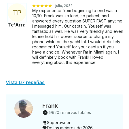
más relajada y disfrute adecuadamente de dos
julio, 2024
paradas principales • El banco de arena de Nixon
My experience from beginning to end was a
T
P
está disponible para disfrutarlo como es debido.
10/10. Frank was so kind, so patient, and
Recuerde que si se trata de un yate grande, podemos
answered every question SUPER FAST anytime
Te'Arra
acercarnos al banco de arena. Pero no en la cima
I messaged him. Our captain, Youseff was
fantastic as well. He was very friendly and even
porque no es lo suficientemente profundo. •
let me hold his power source to charge my
Recuerde que no hay bares en los bancos de arena
phone while on the yacht lol. I would definitely
PARA TODOS: Fisher Island ES HERMOSA para la
recommend Youseff for your captain if you
puesta de sol . POR ÚLTIMO, ¿QUÉ LLEVAR? •
have a choice. Whenever I’m in Miami again, I
¡ENERGÍA Y VIBRACIONES POSITIVAS!
will definitely book with Frank! I loved
¡¡DISFRUTEMOS!! • Toallas • Protector solar •
everything about this experience!
Tenemos tazas pero platos si lo deseas •
Proporcionamos hielo y agua (tal vez quieras traer
más) ¿QUÉ OFRECEMOS? • Chalecos salvavidas
Vista 67 reseñas
para adultos y niños, así como todo el equipo de
seguridad • Sistema estéreo con Bluetooth •
Alfombra de agua de 18 pies • Equipo de snorkel •
Podemos organizar motos acuáticas para ti.
Frank
__________________________________ • Reserva:
9920 reservas totales
Getmyboat cobrará los gastos del barco y del capitán
al hacer la reserva. • Selección del capitán: se trata
Superowner
De los mejores de 2026