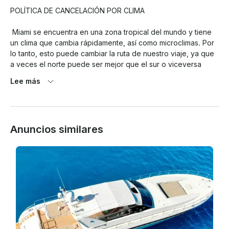
POLÍTICA DE CANCELACIÓN POR CLIMA

 Miami se encuentra en una zona tropical del mundo y tiene 
un clima que cambia rápidamente, así como microclimas. Por 
lo tanto, esto puede cambiar la ruta de nuestro viaje, ya que 
a veces el norte puede ser mejor que el sur o viceversa

Lee más
. Al mismo tiempo, los pronósticos meteorológicos son 
bastante exagerados, por lo que tenemos una política 
estricta de cancelaciones meteorológicas que hay que 
cumplir para cualquier cancelación por motivos 
Anuncios similares
meteorológicos con reembolso o reprogramación.

 1. Probabilidad del 80% de lluvia o más (promedio durante el 
período de alquiler) según la ubicación de Miami Beach. 
BASADO ÚNICAMENTE EN LA APLICACIÓN METEOROLÓGICA 
DE GOOGLE. (¡PORCENTAJE CALCULADO COMO PROMEDIO 
DE LA TARIFA POR HORA/% DE LLUVIA SOBRE LA HORA 
TOTAL DEL VIAJE!

 2. Vientos de 25 mph o más el día del alquiler. (promedio por 