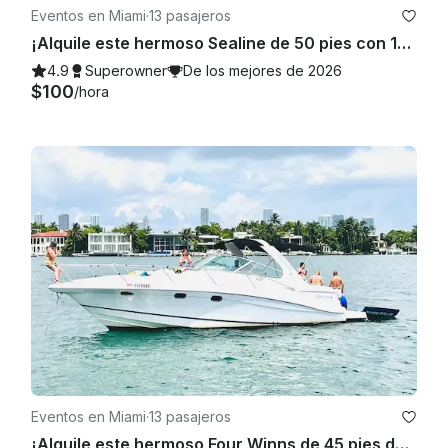
Eventos en Miami
·
13 pasajeros
¡Alquile este hermoso Sealine de 50 pies con 100$ de descuento o una moto acuática GRATIS de lunes a viernes!
4.9
Superowner
De los mejores de 2026
$100
/hora
Eventos en Miami
·
13 pasajeros
¡Alquile este hermoso Four Winns de 45 pies de descuento con 100$ o una moto acuática GRATIS de lunes a viernes!