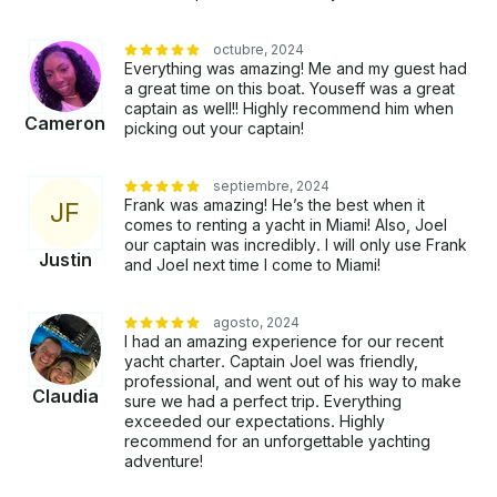
más lento establecer una parada y volver a empacar
y volver a moverse) ITINERARIO TÍPICO: SE
octubre, 2024
RECOMIENDA PARA VIAJES DE DIFERENTES
Everything was amazing! Me and my guest had
DURACIONES: viaje de 4 horas • Recorra
a great time on this boat. Youseff was a great
Brickell/Bahía de Biscayne y estadio marino/playa de
captain as well!! Highly recommend him when
Cameron
picking out your captain!
Hobie y pase un buen rato en el agua. • Los
recorridos al atardecer también son hermosos a
través del río Brickell de Miami con vistas
septiembre, 2024
panorámicas. Fisher Island es el mejor lugar de
Frank was amazing! He’s the best when it
J
F
Miami para la puesta de sol. No se lo digas a nadie •
comes to renting a yacht in Miami! Also, Joel
our captain was incredibly. I will only use Frank
Recorre las casas de millonarios, la isla de las
Justin
and Joel next time I come to Miami!
estrellas y la zona de las islas venecianas. Atraca
cerca de Monument Island para visitar la zona de
Star Island. (La isla de pícnic también es una opción)
agosto, 2024
buen momento para disfrutar del agua. • Islas al
I had an amazing experience for our recent
yacht charter. Captain Joel was friendly,
atardecer. No es común y es súper relajado y
professional, and went out of his way to make
agradable. • También podemos organizar motos
Claudia
sure we had a perfect trip. Everything
acuáticas. • Normalmente una parada. (Puedes
exceeded our expectations. Highly
hacer más, pero depende de cuánto quieras disfrutar
recommend for an unforgettable yachting
de cada parada y no de prisas. Viaje de 6 horas •
adventure!
Permita hacer todo lo anterior de una manera mucho