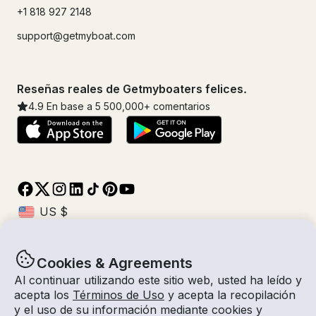
+1 818 927 2148
support@getmyboat.com
Reseñas reales de Getmyboaters felices.
4.9
En base a 5
500,000
+ comentarios
Cookies & Agreements
© Getmyboat 2026
Términos
Privacidad
Al continuar utilizando este sitio web, usted ha leído y
acepta los
Términos de Uso
y acepta la recopilación
y el uso de su información mediante cookies y