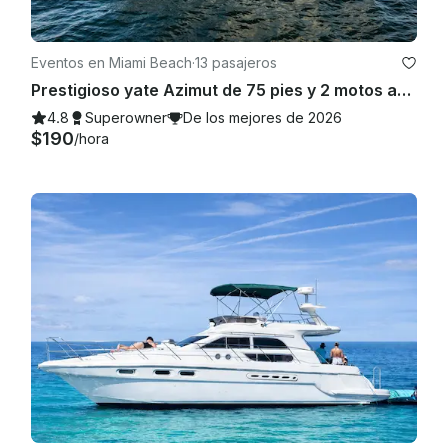
ambas partes acuerdan salir en las condiciones justas 
acordadas en los detalles de la reserva, ¡estaremos 
encantados de continuar con el viaje!

Eventos en Miami Beach
·
13 pasajeros
Prestigioso yate Azimut de 75 pies y 2 motos acuáticas
4.8
Superowner
De los mejores de 2026
$190
/hora