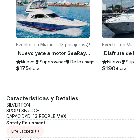
Eventos en Miami Be
·
13 pasajeros
Eventos en Miami
·
ach
¡Nuevo yate a motor SeaRay de 48 pies en Miami Beach!
Nuevo
Superowner
De los mejores de 2026
Nuevo
Super
$175
$190
/hora
/hora
Características y Detalles
SILVERTON
SPORTSBRIDGE
CAPACIDAD:
13 PEOPLE MAX
Safety Equipment
Life Jackets
(1)