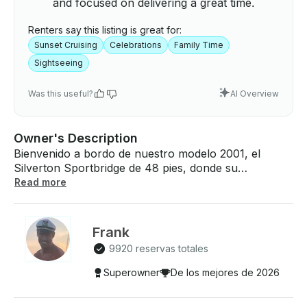
and focused on delivering a great time.
Renters say this listing is great for:
Sunset Cruising
Celebrations
Family Time
Sightseeing
Was this useful?
AI Overview
Owner's Description
Bienvenido a bordo de nuestro modelo 2001, el
Silverton Sportbridge de 48 pies, donde su
experiencia de chárter se adapta a la perfección.
Read more
Con capacidad para hasta 13 huéspedes, esta lujosa
embarcación es ideal para una amplia variedad de
ocasiones, desde reuniones íntimas hasta animadas
Frank
celebraciones. La salida es en Miami Beach o Miami
9920 reservas totales
River, según la disponibilidad. «No dude en
preguntar» La dirección exacta se comparte una vez
Superowner
De los mejores de 2026
que se confirma la reserva. Lo que podemos decirle
es que nuestro puerto deportivo privado es el lugar