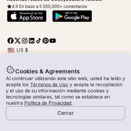
4.9
En base a 5
500,000
+ comentarios
Cookies & Agreements
© Getmyboat 2026
Términos
Privacidad
Al continuar utilizando este sitio web, usted ha leído y
acepta los
Términos de Uso
y acepta la recopilación
y el uso de su información mediante cookies y
tecnologías similares, tal como se establece en
08 ago 2026
$399 /hora
nuestra
Política de Privacidad
.
4 horas
2
Invitados
Tarifa Estimada
Con Capitán
Cerrar
Solicitar una Cotización