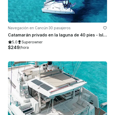
Navegación en Cancún
·
30 pasajeros
Catamarán privado en la laguna de 40 pies - Isla Mujeres | Bar abierto, esnórquel y almuerzo
5.0
Superowner
$249
/hora