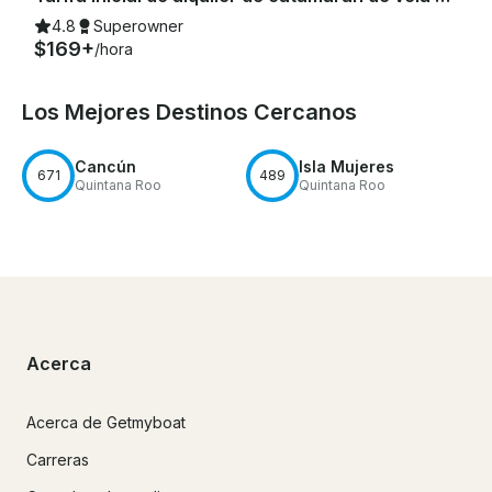
4.8
Superowner
$169+
/hora
Los Mejores Destinos Cercanos
Cancún
Isla Mujeres
671
489
Quintana Roo
Quintana Roo
Acerca
Acerca de Getmyboat
Carreras