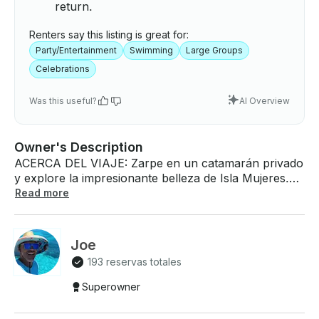
return.
Renters say this listing is great for:
Party/Entertainment
Swimming
Large Groups
Celebrations
Was this useful?
AI Overview
Owner's Description
ACERCA DEL VIAJE: Zarpe en un catamarán privado
y explore la impresionante belleza de Isla Mujeres.
Disfrute de bebidas ilimitadas en la barra libre, tome
Read more
el sol en la cubierta delantera del catamarán y
practique esnórquel entre los vibrantes arrecifes.
Conecta tu lista de reproducción y navega por aguas
Joe
turquesas mientras escuchas tu música favorita.
193 reservas totales
Disfruta del encanto de Isla Mujeres con tiempo para
explorar su playa, sus tiendas y su cocina local antes
Superowner
de dirigirte a la famosa North Beach para nadar y
relajarte. Esta aventura de navegación personalizable