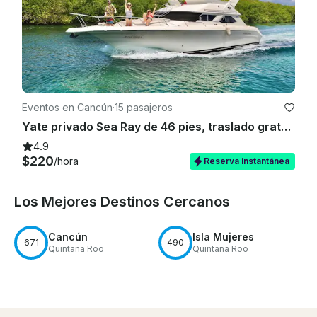
Eventos en Cancún
·
15 pasajeros
Yate privado Sea Ray de 46 pies, traslado gratuito al puerto deportivo del hotel (solo ida)
4.9
$220
/hora
Reserva instantánea
Los Mejores Destinos Cercanos
Cancún
Isla Mujeres
671
490
Quintana Roo
Quintana Roo