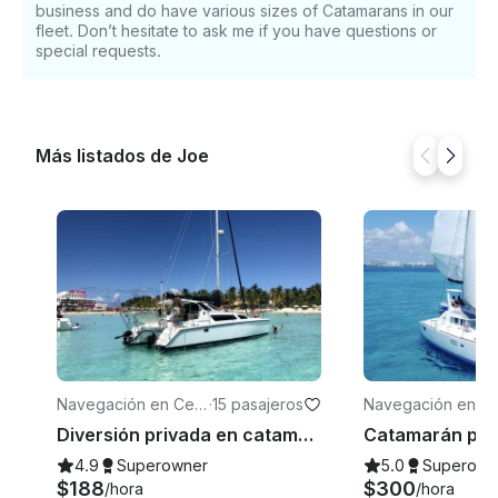
business and do have various sizes of Catamarans in our
fleet. Don’t hesitate to ask me if you have questions or
special requests.
Más listados de Joe
Navegación en Cent
·
15 pasajeros
Navegación en C
ro - Supmza. 001
cún
Diversión privada en catamarán desde Isla Mujeres | Bar abierto y esnórquel
4.9
Superowner
5.0
Superown
$188
$300
/hora
/hora