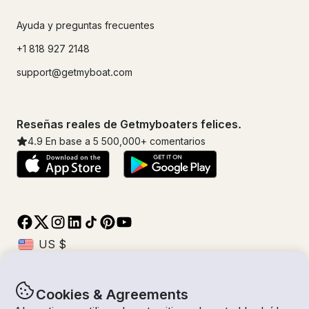
Ayuda y preguntas frecuentes
+1 818 927 2148
support@getmyboat.com
Reseñas reales de Getmyboaters felices.
4.9
En base a 5
500,000
+ comentarios
Cookies & Agreements
© Getmyboat 2026
Términos
Privacidad