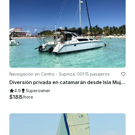
Navegación en Centro - Supmza. 001
·
15 pasajeros
Diversión privada en catamarán desde Isla Mujeres | Bar abierto y esnórquel
4.9
Superowner
$188
/hora