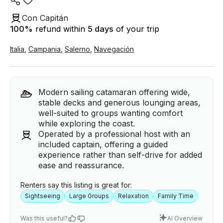
Con Capitán
100
%
refund within
5 days
of your trip
Italia
,
Campania
,
Salerno
,
Navegación
Modern sailing catamaran offering wide,
stable decks and generous lounging areas,
well-suited to groups wanting comfort
while exploring the coast.
Operated by a professional host with an
included captain, offering a guided
experience rather than self-drive for added
ease and reassurance.
Renters say this listing is great for:
Sightseeing
Large Groups
Relaxation
Family Time
Was this useful?
AI Overview