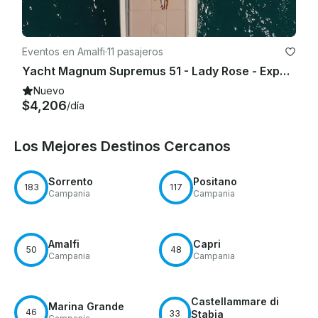
Eventos en Amalfi
·
11 pasajeros
Yacht Magnum Supremus 51 - Lady Rose - Experiencia privada
Nuevo
$4,206
/día
Los Mejores Destinos Cercanos
Sorrento
Positano
183
117
Campania
Campania
Amalfi
Capri
50
48
Campania
Campania
Castellammare di
Marina Grande
46
33
Stabia