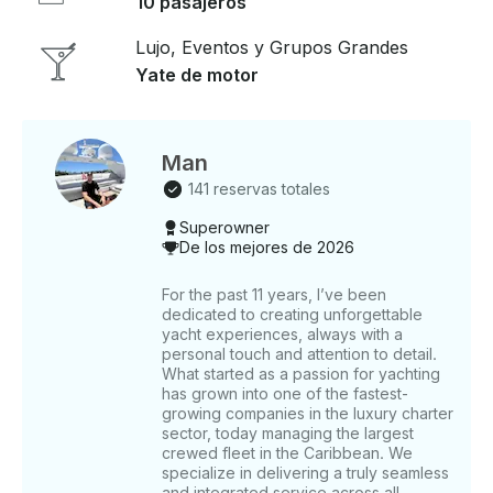
10 pasajeros
que busque una escapada íntima o una gran
aventura, el yate Canard Hybrid de 36 pies ofrece
Lujo, Eventos y Grupos Grandes
una experiencia de alquiler sin igual, estableciendo
Yate de motor
un nuevo estándar para el lujo responsable. Disfrute
de la belleza de Miami desde la cubierta de un yate,
donde cada detalle está cuidado teniendo en cuenta
el medio ambiente . Características: • Constructor:
Man
Canard • Tipo: yate • Longitud: 36 pies • Capacidad:
141 reservas totales
10 personas • Cabinas: 1 • Baño: 1 Incluye: • Capitán
Superowner
• Combustible para yates • Hielo • Toallas • Tarifa
De los mejores de 2026
de muelle QUÉ ESPERAR: Nuestros principales
destinos incluyen la bahía de Biscayne, el puerto de
For the past 11 years, I’ve been
Miami, Celebrity Residences, Miami Downtown (vistas
dedicated to creating unforgettable
panorámicas) , Fisher Island, Key Biscayne, Star
yacht experiences, always with a
Island y Monument Island. En Monument Island,
personal touch and attention to detail.
puedes desembarcar y divertirte con otros
What started as a passion for yachting
propietarios de yates o con tu grupo. También
has grown into one of the fastest-
puedes nadar o montar en moto acuática en sus
growing companies in the luxury charter
sector, today managing the largest
aguas cristalinas . Si está interesado en hacer una
crewed fleet in the Caribbean. We
parada para almorzar, tiene a su disposición
specialize in delivering a truly seamless
numerosas opciones, como Seaspice, Kiki's, Boaters
and integrated service across all