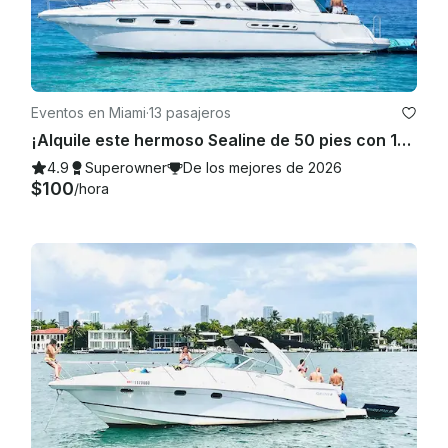
Eventos en Miami
·
13 pasajeros
¡Alquile este hermoso Sealine de 50 pies con 100$ de descuento o una moto acuática GRATIS de lunes a viernes!
4.9
Superowner
De los mejores de 2026
$100
/hora