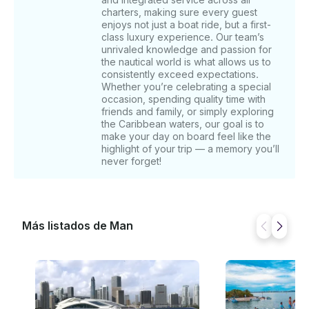
Grille, Rusty Pelican, Garcia's y más. Y recuerde que
charters, making sure every guest
podemos personalizar un itinerario a medida para
enjoys not just a boat ride, but a first-
usted y su grupo. Nota: El área de cobertura del
class luxury experience. Our team’s
unrivaled knowledge and passion for
itinerario turístico puede variar según el yate y la
the nautical world is what allows us to
duración del alquiler.
consistently exceed expectations.
Whether you’re celebrating a special
occasion, spending quality time with
friends and family, or simply exploring
the Caribbean waters, our goal is to
make your day on board feel like the
highlight of your trip — a memory you’ll
never forget!
Más listados de Man