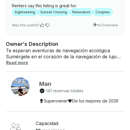
Renters say this listing is great for:
Sightseeing
Sunset Cruising
Relaxation
Couples
Was this useful?
AI Overview
Owner's Description
Te esperan aventuras de navegación ecológica
Sumérgete en el corazón de la navegación de lujo
ecológica con nuestro yate híbrido Canard de 36
Read more
pies, la combinación perfecta de sostenibilidad y
elegancia para aquellos busca alquilar una
embarcación única en Miami. Este innovador yate no
Man
solo ofrece una experiencia espléndida en el agua,
141 reservas totales
sino que también defiende la protección ambiental
con su avanzado sistema de propulsión híbrida, que
Superowner
De los mejores de 2026
garantiza un viaje suave, eficiente y silencioso con un
impacto ecológico mínimo. El Canard está diseñado
para impresionar, con líneas elegantes e interiores
Capacidad
modernos que prometen comodidad y estilo mientras
navegas por las pintorescas aguas de Miami. Ya sea