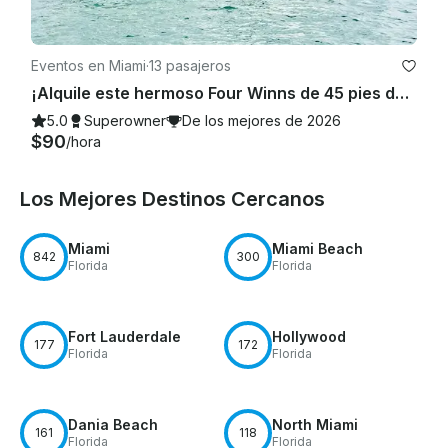
Eventos en Miami
·
13 pasajeros
¡Alquile este hermoso Four Winns de 45 pies de descuento con 100$ o una moto acuática GRATIS de lunes a viernes!
5.0
Superowner
De los mejores de 2026
$90
/hora
Los Mejores Destinos Cercanos
Miami
Miami Beach
842
300
Florida
Florida
Fort Lauderdale
Hollywood
177
172
Florida
Florida
Dania Beach
North Miami
161
118
Florida
Florida