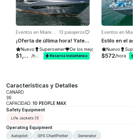
Eventos en Miami Be
·
13 pasajeros
Eventos en Miami
ach
ach
¡Oferta de última hora! Yate Numarine de 80 pies en alquiler en Miami, Florida.
Nuevo
Superowner
De los mejores de 2026
Nuevo
Super
$1,028
$572
/hora
/hora
Reserva instantánea
R
Características y Detalles
CANARD
36
CAPACIDAD:
10 PEOPLE MAX
Safety Equipment
Life Jackets
(1)
Operating Equipment
Autopilot
GPS ChartPlotter
Generator