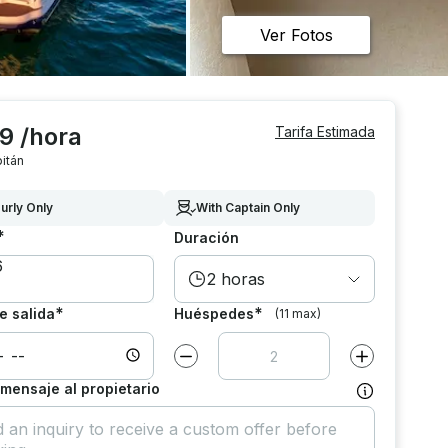
Ver Fotos
9 /hora
Tarifa Estimada
itán
urly Only
With Captain Only
*
Duración
2 horas
*
*
e salida
Huéspedes
(11 max)
Disminuir el valor por
1
Aumentar el va
 mensaje al propietario