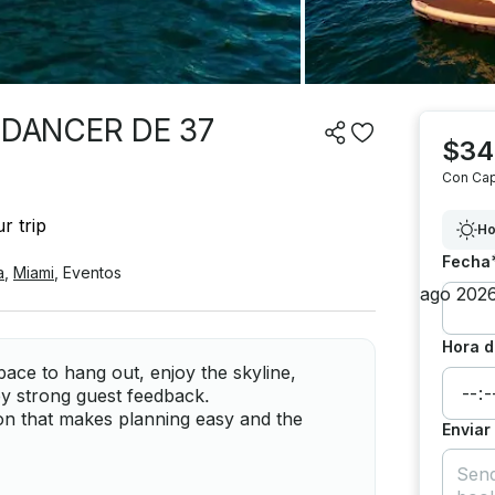
NDANCER DE 37
$34
Con Cap
r trip
Ho
Fecha
a
,
Miami
,
Eventos
Hora d
pace to hang out, enjoy the skyline,
by strong guest feedback.
ion that makes planning easy and the
Enviar