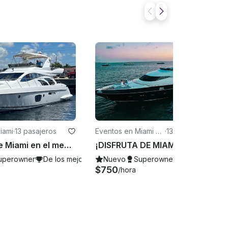
iami
·
13 pasajeros
Eventos en Miami Be
·
13 pasajeros
ach
¡Disfruta de Miami en el megayate Azimut de 55 pies de potencia!
¡DISFRUTA DE MIAMI EN UN RODMAN DE 110 PIES!
uperowner
De los mejores de 2026
Nuevo
Superowner
De los mejor
$750
/hora