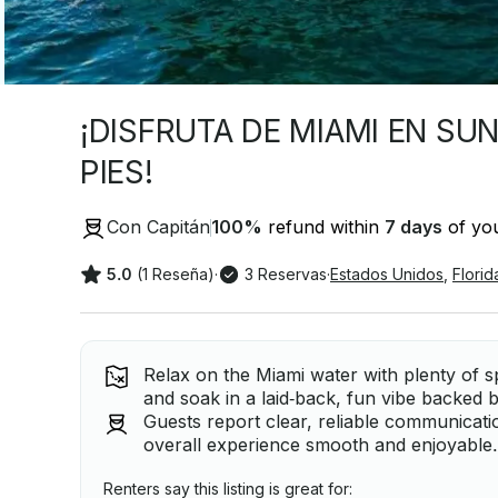
¡DISFRUTA DE MIAMI EN SU
PIES!
Con Capitán
100
%
refund within
7 days
of you
5.0
(1 Reseña)
·
3 Reservas
·
Estados Unidos
,
Florid
Relax on the Miami water with plenty of s
and soak in a laid‑back, fun vibe backed 
Guests report clear, reliable communicat
overall experience smooth and enjoyable.
Renters say this listing is great for: