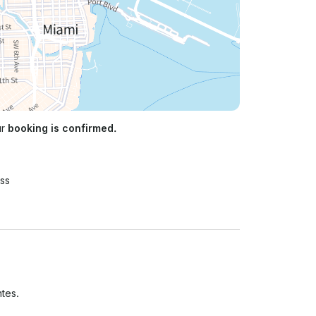
ur
booking is confirmed.
ss
tes.