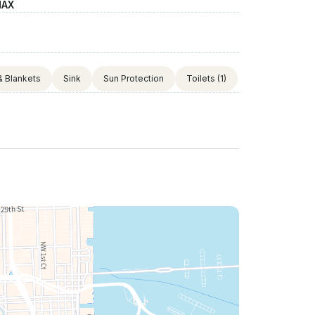
MAX
& Blankets
Sink
Sun Protection
Toilets
(1)