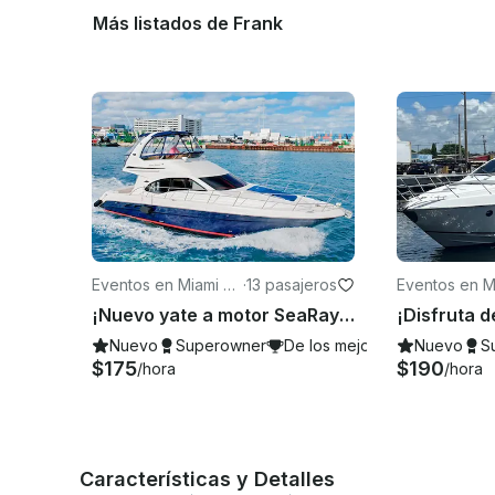
Más listados de Frank
Eventos en Miami Be
·
13 pasajeros
Eventos en M
ach
¡Nuevo yate a motor SeaRay de 48 pies en Miami Beach!
Nuevo
Superowner
De los mejores de 2026
Nuevo
S
$175
$190
/hora
/hora
Características y Detalles