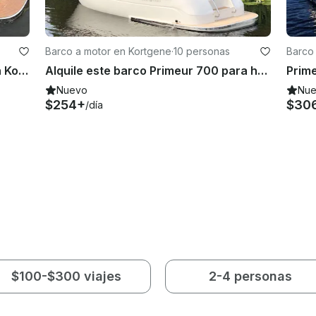
Barco a motor en Kortgene
·
10 personas
Barco
Primeur 600 Barco para alquilar en Kortgene
Alquile este barco Primeur 700 para hasta 10 personas en Zelanda
Nuevo
Nu
$254+
$30
/día
$100-$300 viajes
2-4 personas