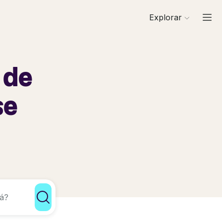
Explorar
 de
se