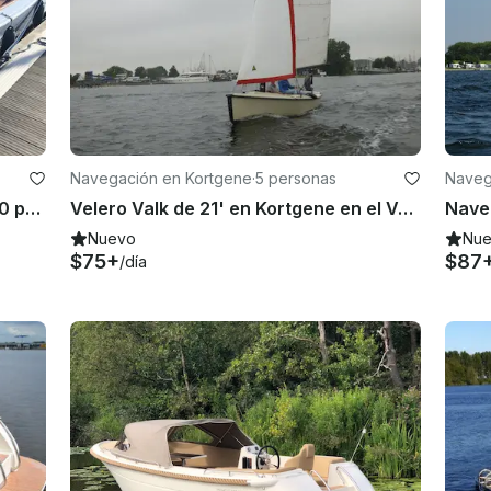
Navegación en Kortgene
·
5 personas
Naveg
Alquile este yate a motor Yburg 650 para 8 personas en Zelanda
Velero Valk de 21' en Kortgene en el Veerse Meer
Nuevo
Nu
$75+
$87
/día