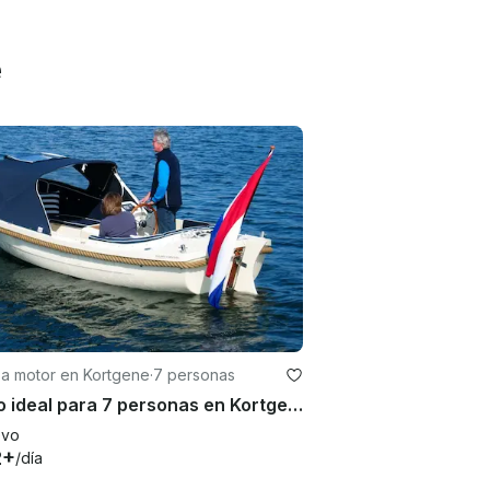
e
 a motor en Kortgene
·
7 personas
Barco ideal para 7 personas en Kortgene Zeeland
evo
2+
/día