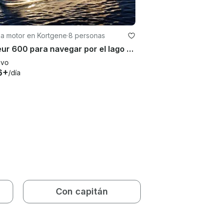
 a motor en Kortgene
·
8 personas
Primeur 600 para navegar por el lago con hasta 8 personas
evo
6+
/día
Con capitán