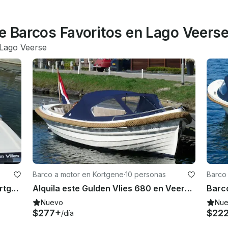
e Barcos Favoritos en Lago Veers
Lago Veerse
Barco a motor en Kortgene
·
10 personas
Barco
Alquila este barco Weco 635 en Kortgene, Zelanda
Alquila este Gulden Vlies 680 en Veerse Meer en Zeeland
Nuevo
Nu
$277+
$22
/día