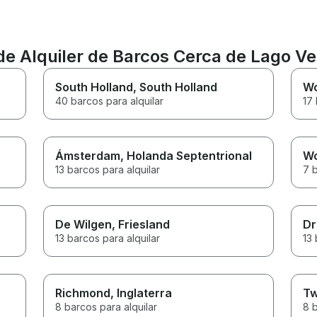
de Alquiler de Barcos Cerca de Lago V
South Holland
, South Holland
W
40 barcos para alquilar
17 
Ámsterdam
, Holanda Septentrional
W
13 barcos para alquilar
7 b
De Wilgen
, Friesland
Dr
13 barcos para alquilar
13 
Richmond
, Inglaterra
Tw
8 barcos para alquilar
8 b