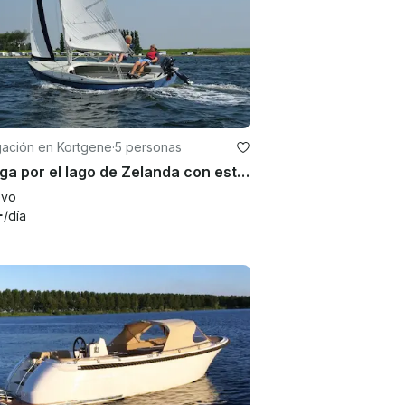
ación en Kortgene
·
5 personas
Navega por el lago de Zelanda con este velero Randmeer de 22 pies
evo
+
/día