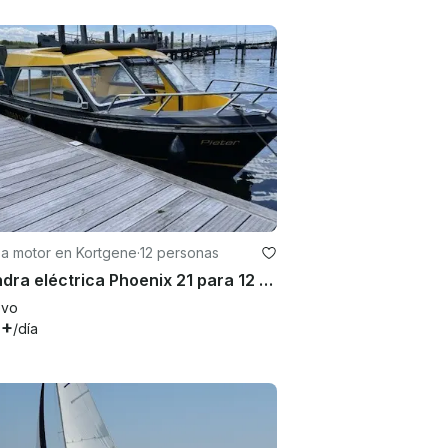
 a motor en Kortgene
·
12 personas
Balandra eléctrica Phoenix 21 para 12 personas en Kortgene Zeeland
evo
1+
/día