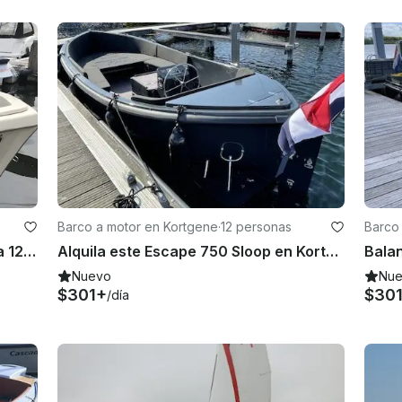
Barco a motor en Kortgene
·
12 personas
Barco
Disfruta del Veerse Meer con hasta 12 personas
Alquila este Escape 750 Sloop en Kortgene
Nuevo
Nu
$301+
$30
/día