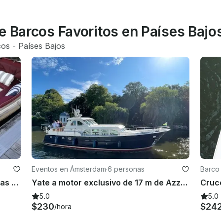
e Barcos Favoritos en Países Bajo
cos
 - 
Países Bajos
Eventos en Ámsterdam
·
6 personas
Barco
Barco privado para hasta 6 personas - Wato 510
Yate a motor exclusivo de 17 m de Azza: explore los Países Bajos de la manera más singular
5.0
5.0
$230
$24
/hora