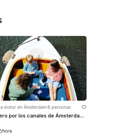
s
 a motor en Ámsterdam
·
8 personas
Crucero por los canales de Ámsterdam: flota como un lugareño en Diana
2
/hora