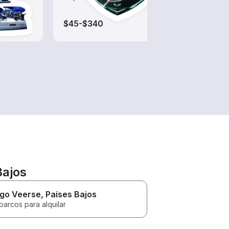
$45-$340
$55-
Bajos
go Veerse
, Países Bajos
barcos para alquilar