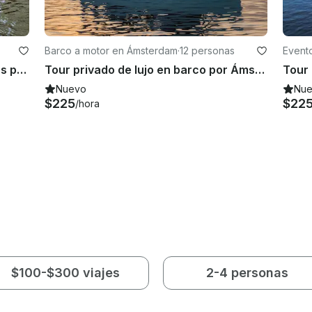
Barco a motor en Ámsterdam
·
12 personas
Event
Crucero en barco abierto de 27 pies por el canal Brouwersgracht, Ámsterdam
Tour privado de lujo en barco por Ámsterdam
Nuevo
Nu
$225
$22
/hora
$100-$300 viajes
2-4 personas