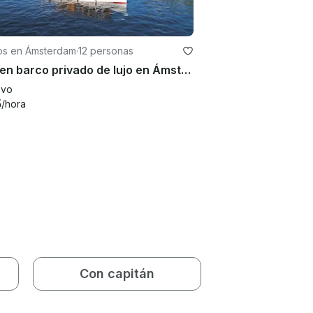
os en Ámsterdam
·
12 personas
Tour en barco privado de lujo en Ámsterdam
evo
5
/hora
Con capitán