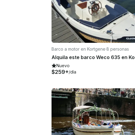
Barco a motor en Kortgene
·
8 personas
Nuevo
$259+
/día