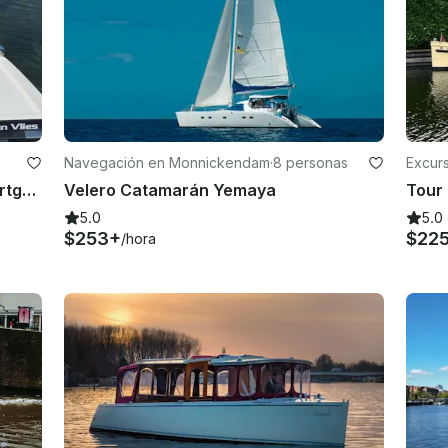
Navegación en Monnickendam
·
8 personas
Excur
Alquila este barco Weco 635 en Kortgene, Zelanda
Velero Catamarán Yemaya
5.0
5.0
$253+
$22
/hora