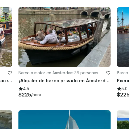
Barco a motor en Ámsterdam
·
38 personas
Barco
Tour privado de 2 horas o más en barco por los canales de Ámsterdam
¡Alquiler de barco privado en Ámsterdam con capitán y bar!
4.5
5.0
$225
$22
/hora