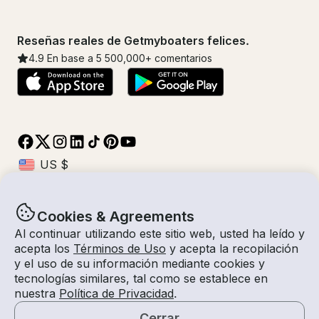
Reseñas reales de Getmyboaters felices.
4.9
En base a 5
500,000
+ comentarios
Cookies & Agreements
© Getmyboat 2026
Términos
Privacidad
Al continuar utilizando este sitio web, usted ha leído y
acepta los
Términos de Uso
y acepta la recopilación
y el uso de su información mediante cookies y
tecnologías similares, tal como se establece en
10 ago 2026
$225 /hora
nuestra
Política de Privacidad
.
2 horas
2
Invitados
Tarifa Estimada
Con Capitán
Cerrar