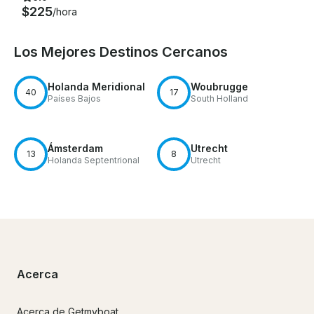
$225
/hora
Los Mejores Destinos Cercanos
Holanda Meridional
Woubrugge
40
17
Países Bajos
South Holland
Ámsterdam
Utrecht
13
8
Holanda Septentrional
Utrecht
Acerca
Acerca de Getmyboat