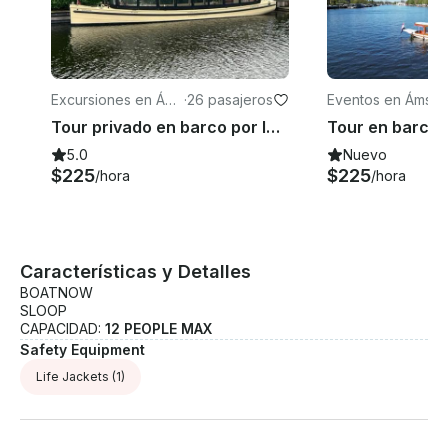
Excursiones en Áms
·
26 pasajeros
Eventos en Ámste
terdam
am
Tour privado en barco por los canales de Ámsterdam
5.0
Nuevo
$225
$225
/hora
/hora
Características y Detalles
BOATNOW
SLOOP
CAPACIDAD:
12 PEOPLE MAX
Safety Equipment
Life Jackets
(1)