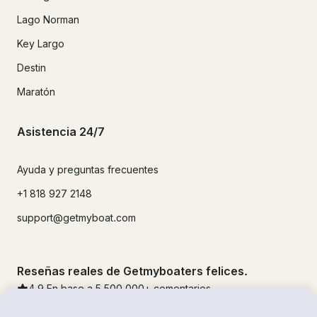
Lago Norman
Key Largo
Destin
Maratón
Asistencia 24/7
Ayuda y preguntas frecuentes
+1 818 927 2148
support@getmyboat.com
Reseñas reales de Getmyboaters felices.
4.9
En base a 5
500,000
+ comentarios