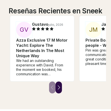
Reseñas Recientes en Sneek
Gustavo
Jare
julio, 2026
G
V
J
M
Azza Exclusive 17 M Motor
Private Boat 
Yacht: Explore The
people - Wat
Netherlands In The Most
Pim was great a
communication.
Unique Way
great conditio
We had an outstanding
pleasant time cr
experience with David. From
canals.
the moment we booked, his
communication was
exceptional. He took the time
to understand our interests and
planned an itinerary that
perfectly balanced history,
beautiful scenery, and hidden
gems along the Vecht River.
David was warm, welcoming,
professional, and incredibly