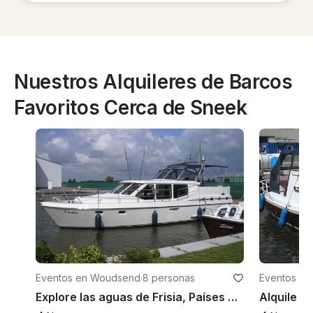
Nuestros Alquileres de Barcos
Favoritos Cerca de Sneek
Eventos en Woudsend
·
8 personas
Eventos e
Explore las aguas de Frisia, Países Bajos, en un yate a motor de 46 pies desde Hibo